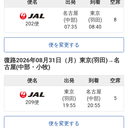
便名
出発
到着
空席
名古屋
東京
8
(中部)
(羽田)
202便
07:35
08:40
便を変更する
復路
2026年08月31日（月）
東京(羽田)
→
名
古屋(中部・小牧)
便名
出発
到着
空席
東京
名古屋
5
(羽田)
(中部)
209便
19:55
20:55
便を変更する