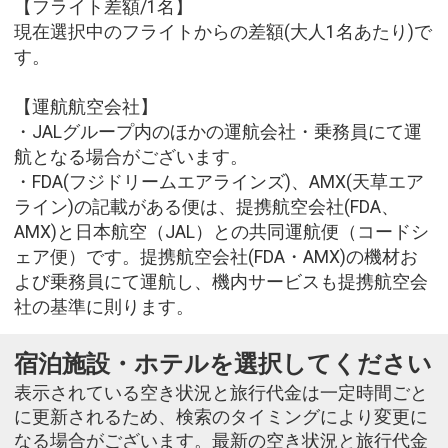
【フライト差額/1名】
現在選択中のフライトからの差額(大人1名あたり)で
す。
【運航航空会社】
・JALグループ内のほかの運航会社・乗務員にて運
航となる場合がございます。
・FDA(フジドリームエアラインズ)、AMX(天草エア
ライン)の記載がある便は、提携航空会社(FDA、
AMX)と日本航空（JAL）との共同運航便（コードシ
ェア便）です。提携航空会社(FDA・AMX)の機材お
よび乗務員にて運航し、機内サービスも提携航空会
社の基準に則ります。
宿泊施設・ホテルを選択してください
表示されている空き状況と旅行代金は一定時間ごと
に更新されるため、検索のタイミングにより変更に
なる場合がございます。最新の空き状況と旅行代金