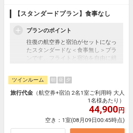
【スタンダードプラン】食事なし
プランのポイント
往復の航空券と宿泊がセットになっ
たスタンダードな＜食事無し＞プラ
ンです。フライトと宿泊を自由に組
み合わせできるダイナミックパッケ
ージだから、一都市滞在はもちろん
ツインルーム
朝
昼
夕
周遊旅行にも最適！
旅行期間中の1泊だけの宿泊や延
旅行代金
（航空券+宿泊 2名1室ご利用時 大人
泊・飛び泊なども自由自在です。
1名様あたり）
フライトは、安心のJAL（または
44,900
円
JALグループ）確約！フライトマイ
空き：
1室
(08月09日00:45時点)
ル50%貯まります。
オプションでレンタカーや現地交