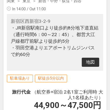
関東
東京
新宿・中野・荻窪・四谷
In 14:00 / Out 11:00
新宿区西新宿3-2-9
・JR新宿駅南口より徒歩約8分地下道直結
（通行時間6：00～22：45）、都営大江
戸線都庁前駅より徒歩約5分
・羽田空港よりエアポートリムジンバス
で約60分
地図
駐車場あり
駅徒歩5分以内
旅行代金
（航空券+宿泊 2名1室ご利用時 大
人1名様あたり）
44,900～47,500
円