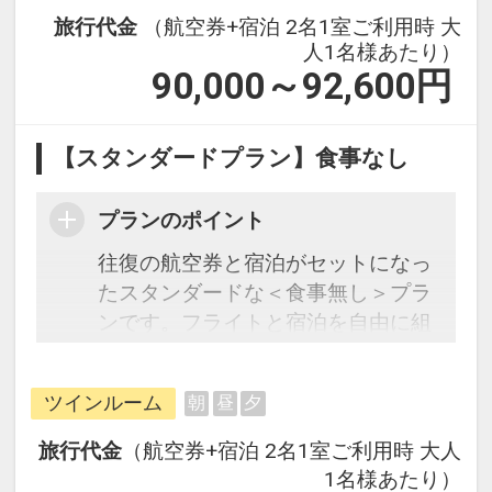
旅行代金
（航空券+宿泊 2名1室ご利用時 大
人1名様あたり）
90,000～92,600
円
【スタンダードプラン】食事なし
プランのポイント
往復の航空券と宿泊がセットになっ
たスタンダードな＜食事無し＞プラ
ンです。フライトと宿泊を自由に組
み合わせできるダイナミックパッケ
ージだから、一都市滞在はもちろん
ツインルーム
朝
昼
夕
周遊旅行にも最適！
旅行期間中の1泊だけの宿泊や延
旅行代金
（航空券+宿泊 2名1室ご利用時 大人
泊・飛び泊なども自由自在です。
1名様あたり）