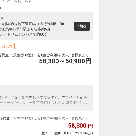
・中野・荻窪・四谷
00
9
り徒歩約8分地下道直結（通行時間6：00
地図
営大江戸線都庁前駅より徒歩約5分
ポートリムジンバスで約60分
5分以内
行代金
（航空券+宿泊 2名1室ご利用時 大人1名様あたり）
58,300～60,900
円
ンダードな＜食事無し＞プランです。フライトと宿泊
ッケージだから、一都市滞在はもちろん周遊旅行にも
泊なども自由自在です。
ループ）確約！フライトマイル50%貯まります。
行代金
（航空券+宿泊 2名1室ご利用時 大人1名様あたり）
プランなどの追加（同時予約）が可能なプランもござ
58,300
円
空き：
1室
(08月08日22:30時点)