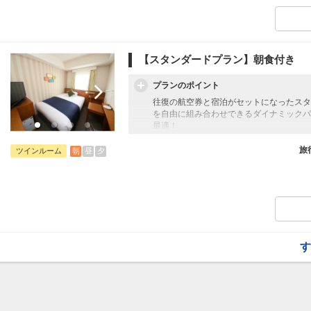
【スタンダードプラン】朝食付き
プランのポイント
往復の航空券と宿泊がセットになったスタ
を自由に組み合わせできるダイナミックパ
最適！
旅行期間中の1泊だけの宿泊や延泊・飛び
フライトは、安心のJAL（またはJALグ
旅
朝
昼
夕
ツインルーム
オプションでレンタカーや現地交通・体験
います。
す