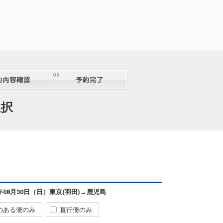
東京(羽田)
鹿児島
+0円
06:25
08:05
1便
クラスJを利用する
+2,600円
6
東京(羽田)
鹿児島
+2,900円
選択
08:15
09:55
3便
クラスJを利用する
+5,500円
東京(羽田)
鹿児島
+2,900円
09:55
11:35
5便
クラスJを利用する
+5,500円
5
東京(羽田)
鹿児島
6年08月30日（日）
東京(羽田)
→
鹿児島
+2,400円
12:00
13:45
7便
のある便のみ
直行便のみ
クラスJを利用する
+19,400円
2