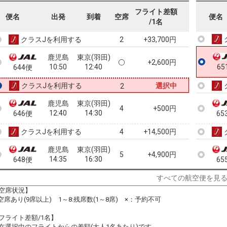
鹿児島
東京(羽田)
フライト差額
+4,900円
便名
出発
到着
空席
便名
08:50
10:35
64
642便
/1名
クラスJを利用する
+33,700円
2
鹿児島
東京(羽田)
+2,600円
10:50
12:40
65
644便
クラスJを利用する
選択中
2
鹿児島
東京(羽田)
4
+500円
12:40
14:30
646便
65
クラスJを利用する
+14,500円
4
鹿児島
東京(羽田)
5
+4,900円
14:35
16:30
648便
65
クラスJを利用する
+16,800円
3
すべての航空便を見
空席状況】
鹿児島
東京(羽田)
:空席あり(9席以上) 1～8:残席数(1～8席) ×：予約不可
+7,700円
16:40
18:40
650便
フライト差額/1名】
クラスJを利用する
+24,900円
在選択中のフライトからの差額(大人1名あたり)です。