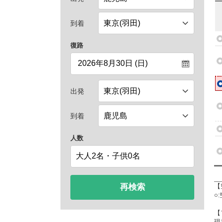
到着
復路
出発
到着
人数
再検索
【
○
【
現