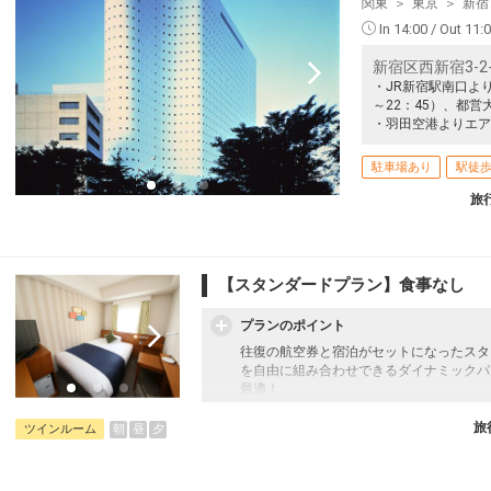
関東
東京
新宿
In 14:00 / Out 11:
新宿区西新宿3-2-
・JR新宿駅南口よ
～22：45）、都
・羽田空港よりエア
駐車場あり
駅徒歩
旅
【スタンダードプラン】食事なし
プランのポイント
往復の航空券と宿泊がセットになったスタ
を自由に組み合わせできるダイナミックパ
最適！
旅行期間中の1泊だけの宿泊や延泊・飛び
フライトは、安心のJAL（またはJALグ
旅
朝
昼
夕
ツインルーム
オプションでレンタカーや現地交通・体験
います。