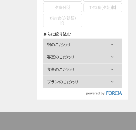
夕食付
[
0
]
1泊2食(夕朝)
[
0
]
1泊3食(夕朝昼)
[
0
]
さらに絞り込む
宿のこだわり
客室のこだわり
食事のこだわり
プランのこだわり