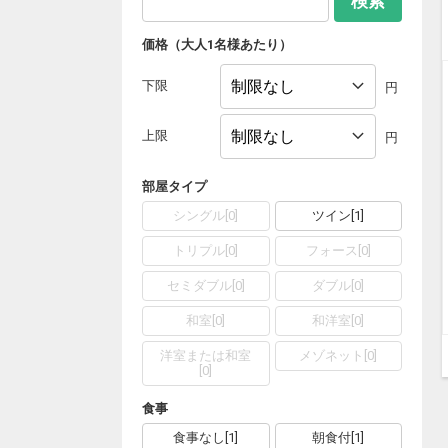
検索
価格（大人1名様あたり）
下限
円
上限
円
部屋タイプ
シングル
[
0
]
ツイン
[
1
]
トリプル
[
0
]
フォース
[
0
]
セミダブル
[
0
]
ダブル
[
0
]
和室
[
0
]
和洋室
[
0
]
洋室または和室
メゾネット
[
0
]
[
0
]
食事
食事なし
[
1
]
朝食付
[
1
]