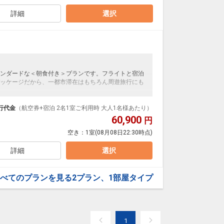
詳細
選択
ンダードな＜朝食付き＞プランです。フライトと宿泊
ッケージだから、一都市滞在はもちろん周遊旅行にも
泊なども自由自在です。
ループ）確約！フライトマイル50%貯まります。
行代金
（航空券+宿泊 2名1室ご利用時 大人1名様あたり）
プランなどの追加（同時予約）が可能なプランもござ
60,900
円
空き：
1室
(08月08日22:30時点)
詳細
選択
べてのプランを見る
2プラン、1部屋タイプ
1