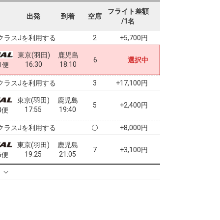
東京(羽田)
鹿児島
フライト差額
8
+0円
出発
到着
空席
14:15
15:55
9便
/1名
クラスJを利用する
+5,700円
2
東京(羽田)
鹿児島
6
選択中
16:30
18:10
1便
クラスJを利用する
+17,100円
3
東京(羽田)
鹿児島
5
+2,400円
17:55
19:40
3便
クラスJを利用する
+8,000円
東京(羽田)
鹿児島
7
+3,100円
19:25
21:05
5便
クラスJを利用する
+5,700円
る