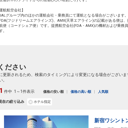
鹿児島
東京(羽田)
運航航空会社】
3
+3,500円
18:55
20:50
652便
JALグループ内のほかの運航会社・乗務員にて運航となる場合がございます
FDA(フジドリームエアラインズ)、AMX(天草エアライン)の記載がある便は、提
クラスJを利用する
+17,700円
2
航便（コードシェア便）です。提携航空会社(FDA・AMX)の機材および乗
す。
鹿児島
東京(羽田)
3
+11,900円
20:35
22:25
654便
クラスJを利用する
+14,500円
ください
に更新されるため、検索のタイミングにより変更になる場合がございま
い。
1
件中
1～1件表示
価格の安い順
価格の高い順
人気順
現在の絞り込み
ホテル指定
新宿ワシント