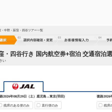
宿・中野・荻窪・四谷ツアー一覧
64
窪・四谷行き 国内航空券+宿泊 交通宿泊
64
さい
64
鹿児島
東京(羽田)
路
2026年08月29日（土）
鹿児島
→
東京(羽田)
復路
202
+500円
07:30
09:15
64
640便
残席のある便のみ
直行便のみ
残席
クラスJを利用する
+14,500円
4