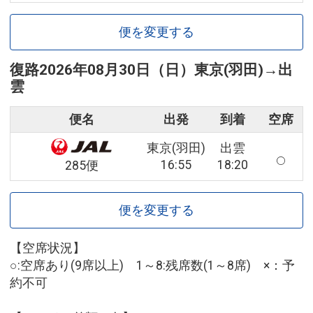
便を変更する
復路
2026年08月30日（日）
東京(羽田)
→
出
雲
便名
出発
到着
空席
東京(羽田)
出雲
16:55
18:20
285便
便を変更する
【空席状況】
○:空席あり(9席以上) 1～8:残席数(1～8席) ×：予
約不可