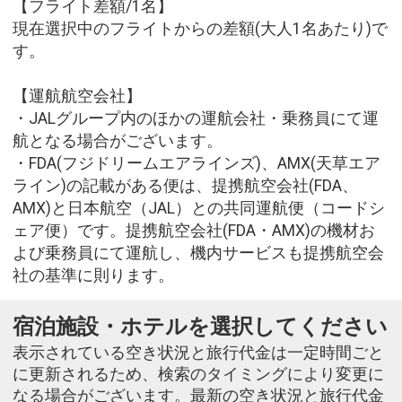
【フライト差額/1名】
現在選択中のフライトからの差額(大人1名あたり)で
す。
【運航航空会社】
・JALグループ内のほかの運航会社・乗務員にて運
航となる場合がございます。
・FDA(フジドリームエアラインズ)、AMX(天草エア
ライン)の記載がある便は、提携航空会社(FDA、
AMX)と日本航空（JAL）との共同運航便（コードシ
ェア便）です。提携航空会社(FDA・AMX)の機材お
よび乗務員にて運航し、機内サービスも提携航空会
社の基準に則ります。
宿泊施設・ホテルを選択してください
表示されている空き状況と旅行代金は一定時間ごと
に更新されるため、検索のタイミングにより変更に
なる場合がございます。最新の空き状況と旅行代金