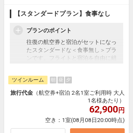
【スタンダードプラン】食事なし
プランのポイント
往復の航空券と宿泊がセットになっ
たスタンダードな＜食事無し＞プラ
ンです。フライトと宿泊を自由に組
み合わせできるダイナミックパッケ
ージだから、一都市滞在はもちろん
ツインルーム
朝
昼
夕
周遊旅行にも最適！
旅行期間中の1泊だけの宿泊や延
旅行代金
（航空券+宿泊 2名1室ご利用時 大人
泊・飛び泊なども自由自在です。
1名様あたり）
フライトは、安心のJAL（または
62,900
円
JALグループ）確約！フライトマイ
空き：
1室
(08月08日20:00時点)
ル50%貯まります。
オプションでレンタカーや現地交