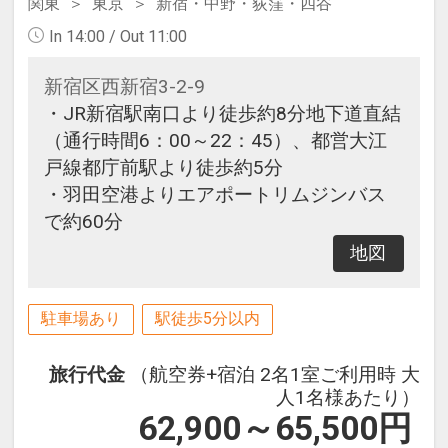
関東
東京
新宿・中野・荻窪・四谷
In 14:00 / Out 11:00
新宿区西新宿3-2-9
・JR新宿駅南口より徒歩約8分地下道直結
（通行時間6：00～22：45）、都営大江
戸線都庁前駅より徒歩約5分
・羽田空港よりエアポートリムジンバス
で約60分
地図
駐車場あり
駅徒歩5分以内
旅行代金
（航空券+宿泊 2名1室ご利用時 大
人1名様あたり）
62,900～65,500
円