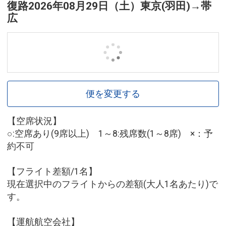
復路
2026年08月29日（土）
東京(羽田)
→
帯
広
便を変更する
【空席状況】
○:空席あり(9席以上) 1～8:残席数(1～8席) ×：予
約不可
【フライト差額/1名】
現在選択中のフライトからの差額(大人1名あたり)で
す。
【運航航空会社】