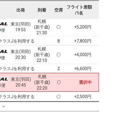
18:40
7便
20:15
フライト差額
出発
到着
空席
/1名
クラスJを利用する
+7,800円
5
札幌
東京(羽田)
(新千歳)
+5,200円
19:55
9便
21:30
クラスJを利用する
+7,800円
8
札幌
東京(羽田)
(新千歳)
+4,000円
20:30
9便
22:10
クラスJを利用する
+6,600円
2
札幌
東京(羽田)
(新千歳)
選択中
20:45
1便
22:20
クラスJを利用する
+2,500円
る