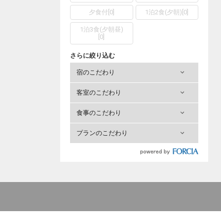
夕食付
[
0
]
1泊2食(夕朝)
[
0
]
1泊3食(夕朝昼)
[
0
]
さらに絞り込む
宿のこだわり
客室のこだわり
食事のこだわり
プランのこだわり