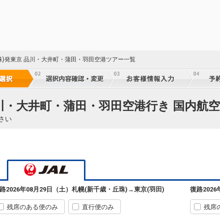
51
51
珠)発東京 品川・大井町・蒲田・羽田空港ツアー一覧
52
札幌
東京(羽田)
(新千歳)
4
+8,100円
品川・大井町・蒲田・羽田空港行き 国内航空
09:10
590便
07:35
さい
クラスJを利用する
+10,600円
2
52
札幌
東京(羽田)
(新千歳)
+2,400円
09:15
500便
07:40
クラスJを利用する
+10,600円
2
52
札幌
東京(羽田)
路
2026年08月29日（土）
札幌(新千歳・丘珠)
→
東京(羽田)
復路
202
(新千歳)
+1,200円
10:25
502便
08:50
残席のある便のみ
直行便のみ
残席
クラスJを利用する
+11,800円