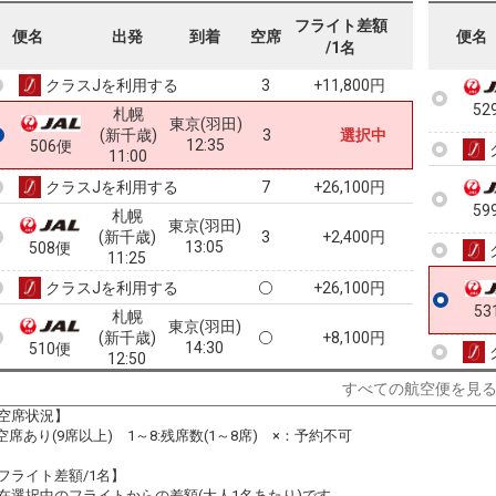
52
札幌
東京(羽田)
フライト差額
(新千歳)
2
+3,600円
便名
出発
到着
空席
便名
11:25
504便
/1名
09:50
クラスJを利用する
+11,800円
3
52
札幌
東京(羽田)
(新千歳)
3
選択中
12:35
506便
11:00
クラスJを利用する
+26,100円
7
59
札幌
東京(羽田)
(新千歳)
3
+2,400円
13:05
508便
11:25
クラスJを利用する
+26,100円
53
札幌
東京(羽田)
(新千歳)
+8,100円
14:30
510便
12:50
クラスJを利用する
+26,100円
7
すべての航空便を見
空席状況】
札幌
東京(羽田)
:空席あり(9席以上) 1～8:残席数(1～8席) ×：予約不可
(新千歳)
6
+9,200円
15:40
512便
14:05
フライト差額/1名】
クラスJを利用する
+38,500円
8
在選択中のフライトからの差額(大人1名あたり)です。