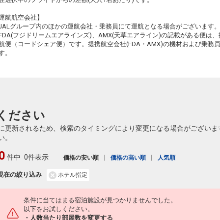
札幌
東京(羽田)
運航航空会社】
(新千歳)
2
+20,600円
16:55
514便
JALグループ内のほかの運航会社・乗務員にて運航となる場合がございます
15:15
FDA(フジドリームエアラインズ)、AMX(天草エアライン)の記載がある便は、提
クラスJを利用する
+28,600円
4
航便（コードシェア便）です。提携航空会社(FDA・AMX)の機材および乗
す。
札幌
東京(羽田)
(新千歳)
3
+16,500円
17:40
516便
16:00
クラスJを利用する
+28,600円
5
札幌
東京(羽田)
(新千歳)
2
+16,500円
ください
18:45
518便
17:00
に更新されるため、検索のタイミングにより変更になる場合がございま
クラスJを利用する
― 円
い。
札幌
東京(羽田)
0
(新千歳)
4
+16,500円
件中
0件表示
18:55
価格の安い順
価格の高い順
人気順
520便
17:15
現在の絞り込み
ホテル指定
クラスJを利用する
― 円
札幌
東京(羽田)
(新千歳)
4
+24,700円
条件に当てはまる宿泊施設が見つかりませんでした。
19:40
522便
17:55
以下をお試しください。
・人数当たり部屋数を変更する