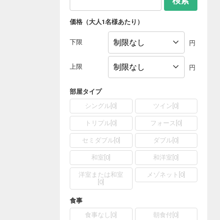
検索
価格（大人1名様あたり）
下限
円
上限
円
部屋タイプ
シングル
[
0
]
ツイン
[
0
]
トリプル
[
0
]
フォース
[
0
]
セミダブル
[
0
]
ダブル
[
0
]
和室
[
0
]
和洋室
[
0
]
洋室または和室
メゾネット
[
0
]
[
0
]
食事
食事なし
[
0
]
朝食付
[
0
]