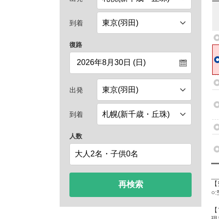
到着
復路
出発
到着
人数
再検索
【
○
【
現