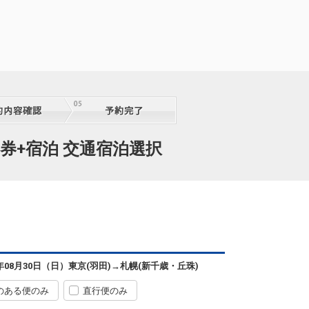
13:30
7便
15:05
クラスJを利用する
+17,000円
札幌
東京(羽田)
(新千歳)
+5,200円
14:25
9便
16:00
クラスJを利用する
+15,800円
3
札幌
東京(羽田)
(新千歳)
+7,600円
15:25
1便
17:00
券+宿泊 交通宿泊選択
クラスJを利用する
+15,800円
3
札幌
東京(羽田)
(新千歳)
+5,200円
16:35
3便
18:15
クラスJを利用する
+15,800円
4
札幌
東京(羽田)
(新千歳)
+5,200円
17:30
5便
19:15
6年08月30日（日）
東京(羽田)
→
札幌(新千歳・丘珠)
クラスJを利用する
+15,800円
のある便のみ
直行便のみ
札幌
東京(羽田)
(新千歳)
+5,200円