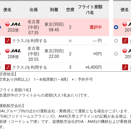
フライト差額
便名
出発
到着
空席
便名
/1名
名古屋
東京(羽田)
(中部)
2
選択中
08:40
202便
20
07:35
クラスJを利用する
― 円
名古屋
東京(羽田)
(中部)
2
+0円
22:00
208便
20
20:55
クラスJを利用する
+6,400円
3
空席状況】
:空席あり(9席以上) 1～8:残席数(1～8席) ×：予約不可
フライト差額/1名】
在選択中のフライトからの差額(大人1名あたり)です。
運航航空会社】
JALグループ内のほかの運航会社・乗務員にて運航となる場合がございます
FDA(フジドリームエアラインズ)、AMX(天草エアライン)の記載がある便は、提
航便（コードシェア便）です。提携航空会社(FDA・AMX)の機材および乗
す。