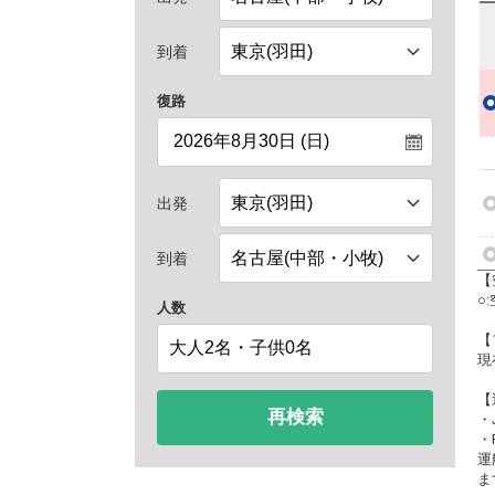
到着
復路
出発
到着
【
○
人数
【
現
【
再検索
・
・
運
ま