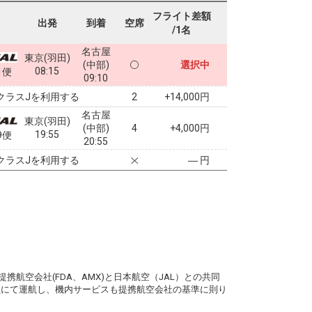
フライト差額
出発
到着
空席
/1名
名古屋
東京(羽田)
(中部)
選択中
08:15
1便
09:10
クラスJを利用する
+14,000円
2
名古屋
東京(羽田)
(中部)
4
+4,000円
19:55
9便
20:55
クラスJを利用する
― 円
。
携航空会社(FDA、AMX)と日本航空（JAL）との共同
務員にて運航し、機内サービスも提携航空会社の基準に則り