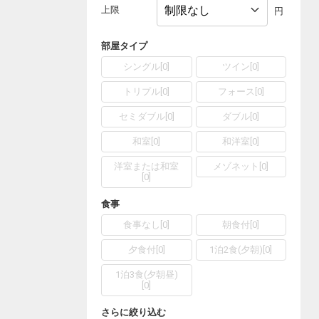
上限
円
部屋タイプ
シングル
[
0
]
ツイン
[
0
]
トリプル
[
0
]
フォース
[
0
]
セミダブル
[
0
]
ダブル
[
0
]
和室
[
0
]
和洋室
[
0
]
洋室または和室
メゾネット
[
0
]
[
0
]
食事
食事なし
[
0
]
朝食付
[
0
]
夕食付
[
0
]
1泊2食(夕朝)
[
0
]
1泊3食(夕朝昼)
[
0
]
さらに絞り込む