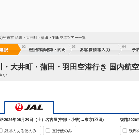
牧)発東京 品川・大井町・蒲田・羽田空港ツアー一覧
品川・大井町・蒲田・羽田空港行き 国内航空
さい
路
2026年08月29日（土）
名古屋(中部・小牧)
→
東京(羽田)
復路
202
残席のある便のみ
直行便のみ
残席