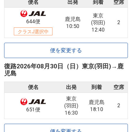
便名
出発
到着
空席
東京
鹿児島
644便
2
(羽田)
10:50
12:40
クラスJ選択中
便を変更する
復路
2026年08月30日（日）
東京(羽田)
→
鹿
児島
便名
出発
到着
空席
東京
鹿児島
2
(羽田)
18:10
651便
16:30
便を変更する