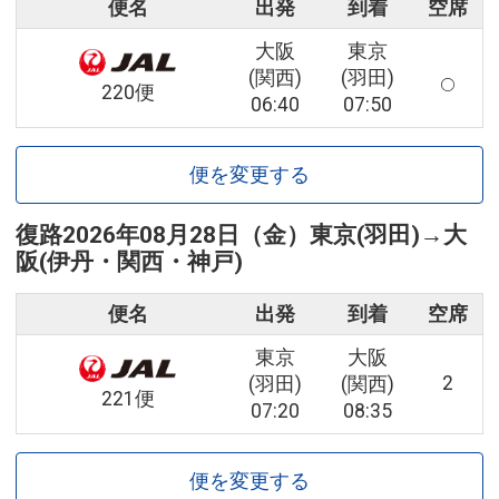
便名
出発
到着
空席
大阪
東京
(関西)
(羽田)
220便
06:40
07:50
便を変更する
復路
2026年08月28日（金）
東京(羽田)
→
大
阪(伊丹・関西・神戸)
便名
出発
到着
空席
東京
大阪
2
(羽田)
(関西)
221便
07:20
08:35
便を変更する