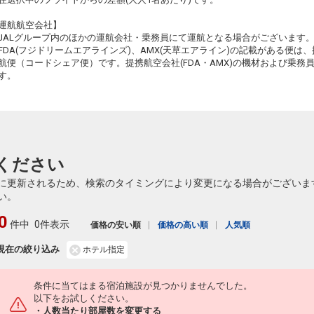
+26,900円
11:45
13:40
312便
運航航空会社】
クラスJを利用する
+29,400円
JALグループ内のほかの運航会社・乗務員にて運航となる場合がございます
FDA(フジドリームエアラインズ)、AMX(天草エアライン)の記載がある便は、提
福岡
東京(羽田)
航便（コードシェア便）です。提携航空会社(FDA・AMX)の機材および乗
+26,900円
12:45
14:40
す。
314便
クラスJを利用する
+29,200円
福岡
東京(羽田)
+29,200円
14:00
15:55
316便
ください
クラスJを利用する
+31,700円
に更新されるため、検索のタイミングにより変更になる場合がございま
福岡
東京(羽田)
い。
+29,200円
14:40
16:40
318便
0
件中
0件表示
価格の安い順
価格の高い順
人気順
クラスJを利用する
+31,700円
現在の絞り込み
ホテル指定
福岡
東京(羽田)
+29,200円
15:50
17:50
320便
条件に当てはまる宿泊施設が見つかりませんでした。
クラスJを利用する
+31,700円
以下をお試しください。
・人数当たり部屋数を変更する