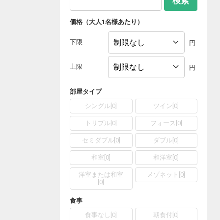
検索
価格（大人1名様あたり）
下限
円
上限
円
部屋タイプ
シングル
[
0
]
ツイン
[
0
]
トリプル
[
0
]
フォース
[
0
]
セミダブル
[
0
]
ダブル
[
0
]
和室
[
0
]
和洋室
[
0
]
洋室または和室
メゾネット
[
0
]
[
0
]
食事
食事なし
[
0
]
朝食付
[
0
]