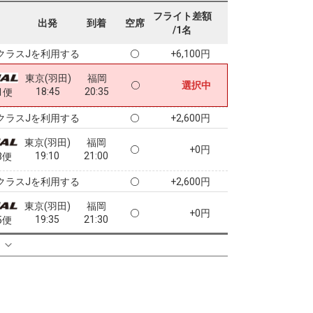
東京(羽田)
福岡
フライト差額
+3,500円
出発
到着
空席
17:55
19:50
9便
/1名
クラスJを利用する
+6,100円
東京(羽田)
福岡
選択中
18:45
20:35
1便
クラスJを利用する
+2,600円
東京(羽田)
福岡
+0円
19:10
21:00
3便
クラスJを利用する
+2,600円
東京(羽田)
福岡
+0円
19:35
21:30
5便
クラスJを利用する
+2,600円
る