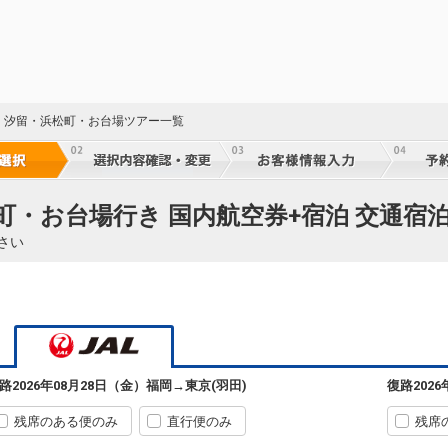
31
・汐留・浜松町・お台場ツアー一覧
32
町・お台場行き 国内航空券+宿泊 交通宿
32
さい
32
福岡
東京(羽田)
3
+0円
07:00
08:45
300便
路
2026年08月28日（金）
福岡
→
東京(羽田)
復路
202
32
クラスJを利用する
+16,900円
残席のある便のみ
直行便のみ
残席
福岡
東京(羽田)
選択中