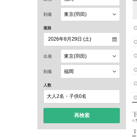
到着
復路
出発
到着
人数
再検索
【
○
【
現