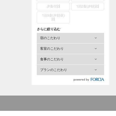
夕食付
[
0
]
1泊2食(夕朝)
[
0
]
1泊3食(夕朝昼)
[
0
]
さらに絞り込む
宿のこだわり
客室のこだわり
食事のこだわり
プランのこだわり