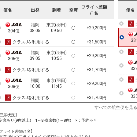
07:20
09:05
302便
フライト差額
便名
出発
到着
空席
便名
32
/1名
クラスJを利用する
+8,100円
福岡
東京(羽田)
+29,200円
08:05
09:50
304便
33
クラスJを利用する
+31,500円
福岡
東京(羽田)
+29,200円
09:05
10:55
306便
33
クラスJを利用する
+31,700円
福岡
東京(羽田)
+29,200円
10:00
11:45
308便
33
クラスJを利用する
+31,700円
すべての航空便を見
福岡
東京(羽田)
+26,900円
11:00
12:50
310便
空席状況】
:空席あり(9席以上) 1～8:残席数(1～8席) ×：予約不可
クラスJを利用する
+29,200円
フライト差額/1名】
福岡
東京(羽田)
在選択中のフライトからの差額(大人1名あたり)です。