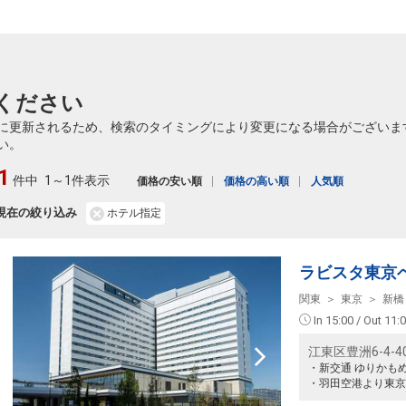
ください
に更新されるため、検索のタイミングにより変更になる場合がございま
い。
1
件中
1～1件表示
価格の安い順
価格の高い順
人気順
現在の絞り込み
ホテル指定
ラビスタ東京
関東
東京
新橋
In 15:00 / Out 11:
江東区豊洲6-4-4
・新交通 ゆりかも
・羽田空港より東京