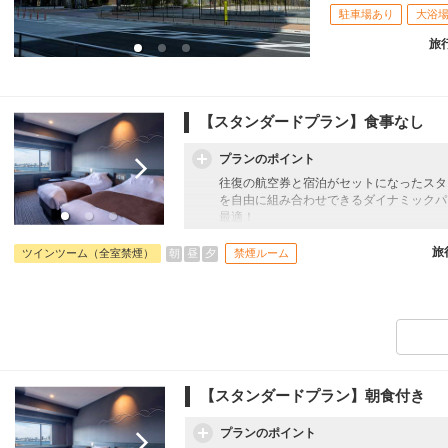
駐車場あり
大浴
旅
【スタンダードプラン】食事なし
プランのポイント
往復の航空券と宿泊がセットになったスタ
を自由に組み合わせできるダイナミックパ
最適！
旅行期間中の1泊だけの宿泊や延泊・飛び
フライトは、安心のJAL（またはJALグ
旅
朝
昼
夕
ツインツーム（全室禁煙）
禁煙ルーム
オプションでレンタカーや現地交通・体験
います。
【スタンダードプラン】朝食付き
プランのポイント