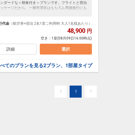
ンダードな＜朝食付き＞プランです。フライトと宿泊
ッケージだから、一都市滞在はもちろん周遊旅行にも
泊なども自由自在です。
ループ）確約！フライトマイル50%貯まります。
行代金
（航空券+宿泊 2名1室ご利用時 大人1名様あたり）
プランなどの追加（同時予約）が可能なプランもござ
48,900
円
空き：
1室
(08月09日16:00時点)
詳細
選択
べてのプランを見る
2プラン、1部屋タイプ
1