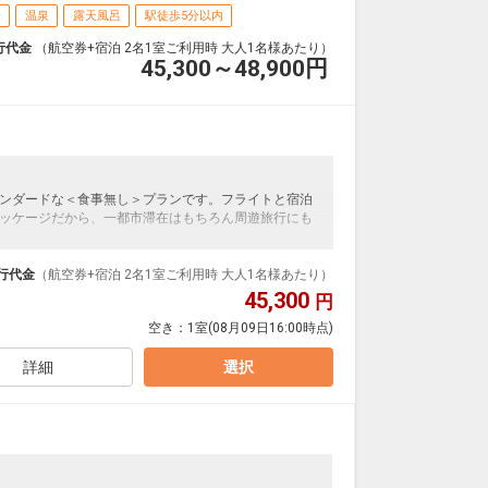
場
温泉
露天風呂
駅徒歩5分以内
行代金
（航空券+宿泊 2名1室ご利用時 大人1名様あたり）
45,300～48,900
円
ンダードな＜食事無し＞プランです。フライトと宿泊
ッケージだから、一都市滞在はもちろん周遊旅行にも
泊なども自由自在です。
ループ）確約！フライトマイル50%貯まります。
行代金
（航空券+宿泊 2名1室ご利用時 大人1名様あたり）
プランなどの追加（同時予約）が可能なプランもござ
45,300
円
空き：
1室
(08月09日16:00時点)
詳細
選択