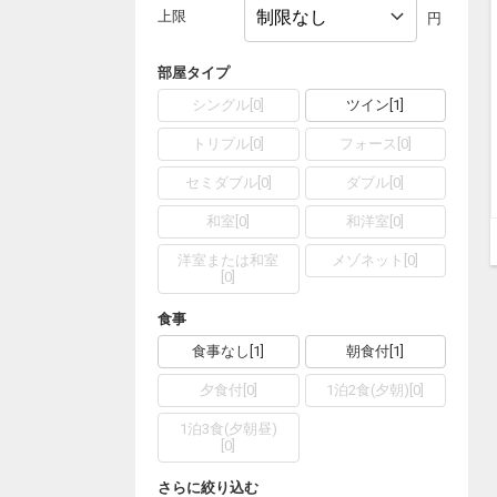
上限
円
部屋タイプ
シングル
[
0
]
ツイン
[
1
]
トリプル
[
0
]
フォース
[
0
]
セミダブル
[
0
]
ダブル
[
0
]
和室
[
0
]
和洋室
[
0
]
洋室または和室
メゾネット
[
0
]
[
0
]
食事
食事なし
[
1
]
朝食付
[
1
]
夕食付
[
0
]
1泊2食(夕朝)
[
0
]
1泊3食(夕朝昼)
[
0
]
さらに絞り込む