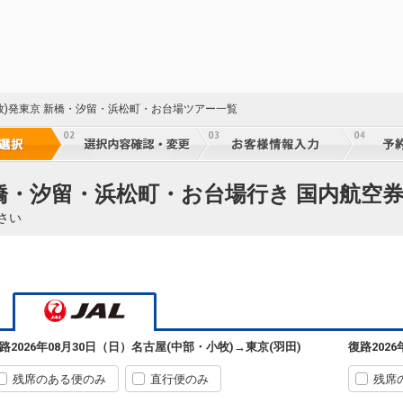
牧)発東京 新橋・汐留・浜松町・お台場ツアー一覧
新橋・汐留・浜松町・お台場行き 国内航空券
さい
路
2026年08月30日（日）
名古屋(中部・小牧)
→
東京(羽田)
復路
202
残席のある便のみ
直行便のみ
残席