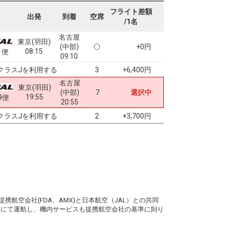
フライト差額
出発
到着
空席
/1名
名古屋
東京(羽田)
(中部)
+0円
08:15
1便
09:10
クラスJを利用する
+6,400円
3
名古屋
東京(羽田)
(中部)
7
選択中
19:55
9便
20:55
クラスJを利用する
+3,700円
2
。
携航空会社(FDA、AMX)と日本航空（JAL）との共同
務員にて運航し、機内サービスも提携航空会社の基準に則り