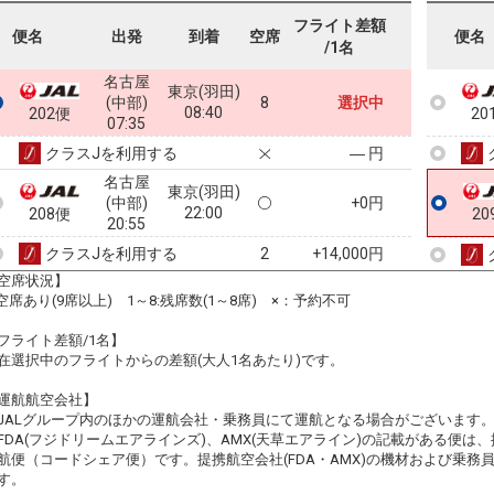
フライト差額
便名
出発
到着
空席
便名
/1名
名古屋
東京(羽田)
(中部)
8
選択中
08:40
202便
20
07:35
クラスJを利用する
― 円
名古屋
東京(羽田)
(中部)
+0円
22:00
208便
20
20:55
クラスJを利用する
+14,000円
2
空席状況】
:空席あり(9席以上) 1～8:残席数(1～8席) ×：予約不可
フライト差額/1名】
在選択中のフライトからの差額(大人1名あたり)です。
運航航空会社】
JALグループ内のほかの運航会社・乗務員にて運航となる場合がございます
FDA(フジドリームエアラインズ)、AMX(天草エアライン)の記載がある便は、提
航便（コードシェア便）です。提携航空会社(FDA・AMX)の機材および乗
す。