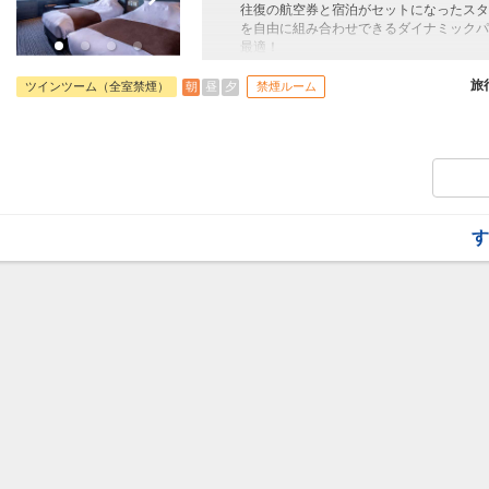
往復の航空券と宿泊がセットになったスタ
を自由に組み合わせできるダイナミックパ
最適！
旅行期間中の1泊だけの宿泊や延泊・飛び
フライトは、安心のJAL（またはJALグ
旅
朝
昼
夕
ツインツーム（全室禁煙）
禁煙ルーム
オプションでレンタカーや現地交通・体験
います。
す