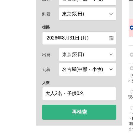
到着
復路
出発
到着
【
○
人数
【
現
【
再検索
・
・
運
ま