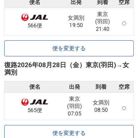
便名
出発
到着
空席
東京
女満別
(羽田)
19:50
566便
21:40
便を変更する
復路
2026年08月28日（金）
東京(羽田)
→
女
満別
便名
出発
到着
空席
東京
女満別
(羽田)
08:50
565便
07:05
便を変更する