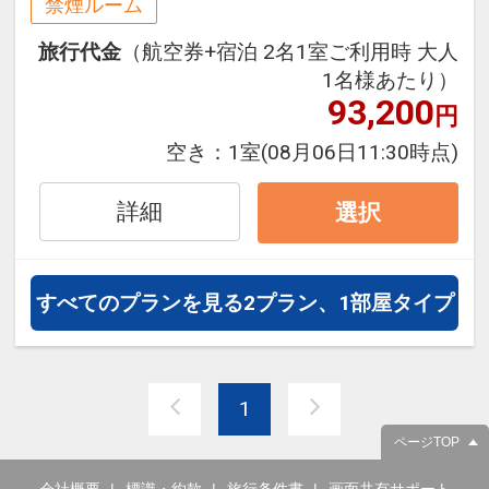
禁煙ルーム
泊・飛び泊なども自由自在です。
旅行代金
（航空券+宿泊 2名1室ご利用時 大人
フライトは、安心のJAL（または
1名様あたり）
JALグループ）確約！フライトマイ
93,200
円
ル50%貯まります。
オプションでレンタカーや現地交
空き：
1室
(08月06日11:30時点)
通・体験プランなどの追加（同時予
約）が可能なプランもございます。
詳細
選択
すべてのプランを見る
2プラン、1部屋タイプ
1
ページTOP
会社概要
標識・約款
旅行条件書
画面共有サポート