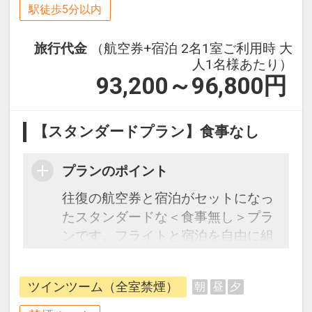
駅徒歩5分以内
旅行代金
（航空券+宿泊 2名1室ご利用時 大
人1名様あたり）
93,200～96,800
円
【スタンダードプラン】食事なし
プランのポイント
往復の航空券と宿泊がセットになっ
たスタンダードな＜食事無し＞プラ
ンです。フライトと宿泊を自由に組
み合わせできるダイナミックパッケ
ージだから、一都市滞在はもちろん
ツインツーム（全室禁煙）
朝
昼
夕
周遊旅行にも最適！
旅行期間中の1泊だけの宿泊や延