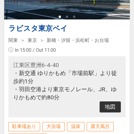
ラビスタ東京ベイ
関東
東京
新橋・汐留・浜松町・お台場
In 15:00 / Out 11:00
江東区豊洲6-4-40
・新交通 ゆりかもめ「市場前駅」より徒
歩約1分
・羽田空港より東京モノレール、JR、ゆ
りかもめで約80分
地図
駐車場あり
大浴場
温泉
露天風呂