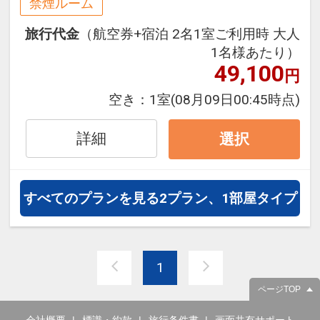
禁煙ルーム
泊・飛び泊なども自由自在です。
旅行代金
（航空券+宿泊 2名1室ご利用時 大人
フライトは、安心のJAL（または
1名様あたり）
JALグループ）確約！フライトマイ
49,100
円
ル50%貯まります。
オプションでレンタカーや現地交
空き：
1室
(08月09日00:45時点)
通・体験プランなどの追加（同時予
約）が可能なプランもございます。
詳細
選択
すべてのプランを見る
2プラン、1部屋タイプ
1
ページTOP
会社概要
標識・約款
旅行条件書
画面共有サポート