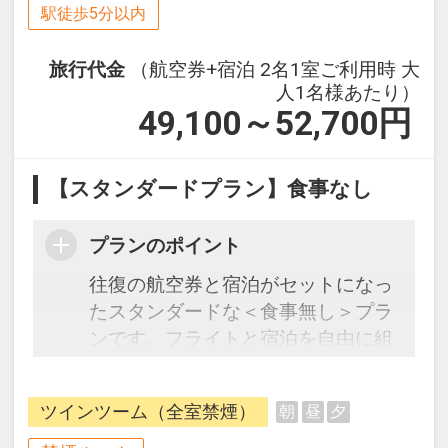
駅徒歩5分以内
旅行代金
（航空券+宿泊 2名1室ご利用時 大
人1名様あたり）
49,100～52,700
円
【スタンダードプラン】食事なし
プランのポイント
往復の航空券と宿泊がセットになっ
たスタンダードな＜食事無し＞プラ
ンです。フライトと宿泊を自由に組
み合わせできるダイナミックパッケ
ージだから、一都市滞在はもちろん
ツインツーム（全室禁煙）
朝
昼
夕
周遊旅行にも最適！
旅行期間中の1泊だけの宿泊や延