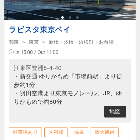
ラビスタ東京ベイ
関東
東京
新橋・汐留・浜松町・お台場
In 15:00 / Out 11:00
江東区豊洲6-4-40
・新交通 ゆりかもめ「市場前駅」より徒
歩約1分
・羽田空港より東京モノレール、JR、ゆ
りかもめで約80分
地図
駐車場あり
大浴場
温泉
露天風呂