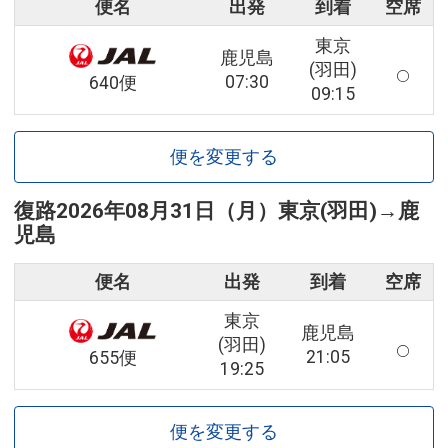
便名
出発
到着
空席
東京
鹿児島
(羽田)
07:30
640便
09:15
便を変更する
復路
2026年08月31日（月）
東京(羽田)
→
鹿
児島
便名
出発
到着
空席
東京
鹿児島
(羽田)
21:05
655便
19:25
便を変更する