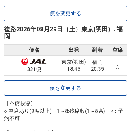
便を変更する
復路
2026年08月29日（土）
東京(羽田)
→
福
岡
便名
出発
到着
空席
東京(羽田)
福岡
18:45
20:35
331便
便を変更する
【空席状況】
○:空席あり(9席以上) 1～8:残席数(1～8席) ×：予
約不可