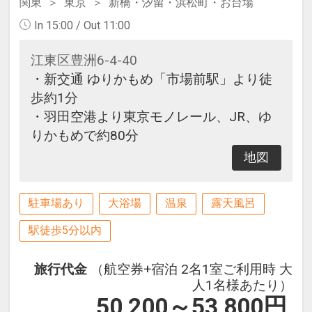
関東
東京
新橋・汐留・浜松町・お台場
In 15:00 / Out 11:00
江東区豊洲6-4-40
・新交通 ゆりかもめ「市場前駅」より徒
歩約1分
・羽田空港より東京モノレール、JR、ゆ
りかもめで約80分
地図
駐車場あり
大浴場
温泉
露天風呂
駅徒歩5分以内
旅行代金
（航空券+宿泊 2名1室ご利用時 大
人1名様あたり）
50,200～53,800
円