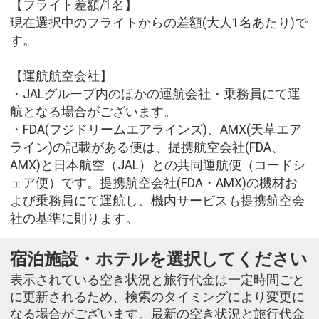
【フライト差額/1名】
現在選択中のフライトからの差額(大人1名あたり)で
す。
【運航航空会社】
・JALグループ内のほかの運航会社・乗務員にて運
航となる場合がございます。
・FDA(フジドリームエアラインズ)、AMX(天草エア
ライン)の記載がある便は、提携航空会社(FDA、
AMX)と日本航空（JAL）との共同運航便（コードシ
ェア便）です。提携航空会社(FDA・AMX)の機材お
よび乗務員にて運航し、機内サービスも提携航空会
社の基準に則ります。
宿泊施設・ホテルを選択してください
表示されている空き状況と旅行代金は一定時間ごと
に更新されるため、検索のタイミングにより変更に
なる場合がございます。最新の空き状況と旅行代金