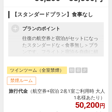
【スタンダードプラン】食事なし
プランのポイント
往復の航空券と宿泊がセットになっ
たスタンダードな＜食事無し＞プラ
ンです。フライトと宿泊を自由に組
み合わせできるダイナミックパッケ
ージだから、一都市滞在はもちろん
ツインツーム（全室禁煙）
朝
昼
夕
周遊旅行にも最適！
旅行期間中の1泊だけの宿泊や延
禁煙ルーム
泊・飛び泊なども自由自在です。
旅行代金
（航空券+宿泊 2名1室ご利用時 大人
フライトは、安心のJAL（または
1名様あたり）
JALグループ）確約！フライトマイ
50,200
円
ル50%貯まります。