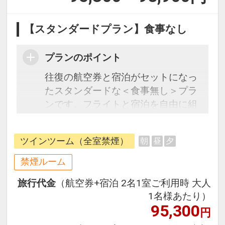
【スタンダードプラン】食事なし
プランのポイント
往復の航空券と宿泊がセットになっ
たスタンダードな＜食事無し＞プラ
ンです。フライトと宿泊を自由に組
み合わせできるダイナミックパッケ
ージだから、一都市滞在はもちろん
ツインツーム（全室禁煙）
朝
昼
夕
周遊旅行にも最適！
旅行期間中の1泊だけの宿泊や延
禁煙ルーム
泊・飛び泊なども自由自在です。
旅行代金
（航空券+宿泊 2名1室ご利用時 大人
フライトは、安心のJAL（または
1名様あたり）
JALグループ）確約！フライトマイ
95,300
円
ル50%貯まります。