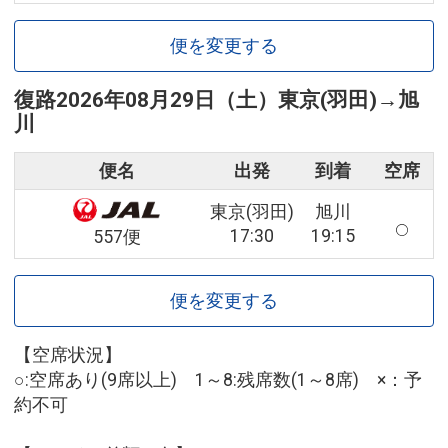
便を変更する
復路
2026年08月29日（土）
東京(羽田)
→
旭
川
便名
出発
到着
空席
東京(羽田)
旭川
17:30
19:15
557便
便を変更する
【空席状況】
○:空席あり(9席以上) 1～8:残席数(1～8席) ×：予
約不可