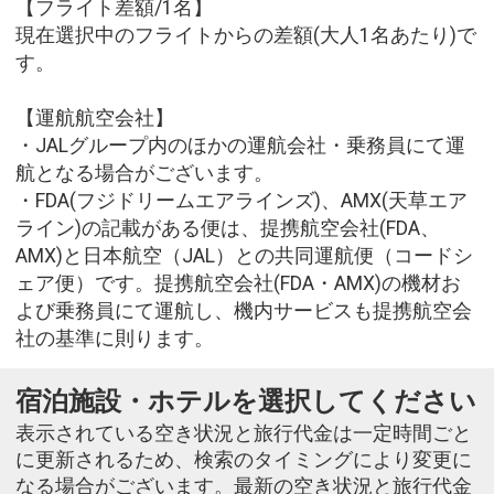
【フライト差額/1名】
現在選択中のフライトからの差額(大人1名あたり)で
す。
【運航航空会社】
・JALグループ内のほかの運航会社・乗務員にて運
航となる場合がございます。
・FDA(フジドリームエアラインズ)、AMX(天草エア
ライン)の記載がある便は、提携航空会社(FDA、
AMX)と日本航空（JAL）との共同運航便（コードシ
ェア便）です。提携航空会社(FDA・AMX)の機材お
よび乗務員にて運航し、機内サービスも提携航空会
社の基準に則ります。
宿泊施設・ホテルを選択してください
表示されている空き状況と旅行代金は一定時間ごと
に更新されるため、検索のタイミングにより変更に
なる場合がございます。最新の空き状況と旅行代金