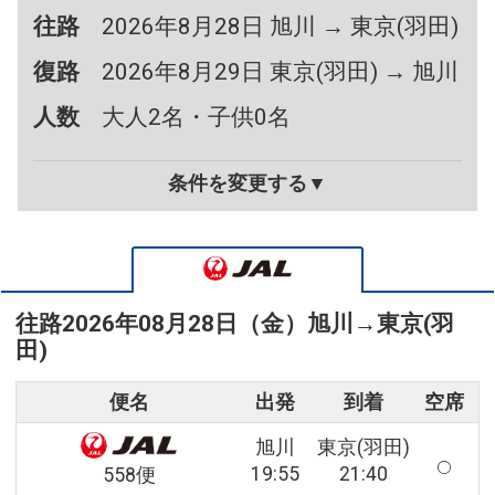
往路
2026年8月28日 旭川 → 東京(羽田)
復路
2026年8月29日 東京(羽田) → 旭川
人数
大人2名・子供0名
条件を変更する▼
往路
2026年08月28日（金）
旭川
→
東京(羽
田)
便名
出発
到着
空席
旭川
東京(羽田)
19:55
21:40
558便