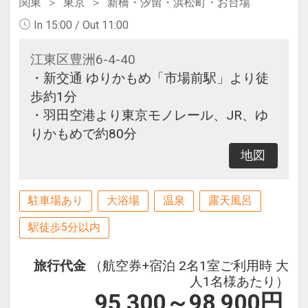
関東
東京
新橋・汐留・浜松町・お台場
In 15:00 / Out 11:00
江東区豊洲6-4-40
・新交通 ゆりかもめ「市場前駅」より徒
歩約1分
・羽田空港より東京モノレール、JR、ゆ
りかもめで約80分
地図
駐車場あり
大浴場
温泉
露天風呂
駅徒歩5分以内
旅行代金
（航空券+宿泊 2名1室ご利用時 大
人1名様あたり）
95,300～98,900
円