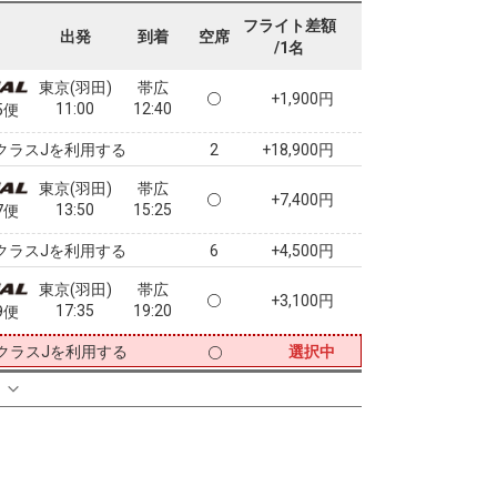
07:45
09:15
3便
フライト差額
出発
到着
空席
/1名
クラスJを利用する
+3,300円
2
東京(羽田)
帯広
+1,900円
11:00
12:40
5便
クラスJを利用する
+18,900円
2
東京(羽田)
帯広
+7,400円
13:50
15:25
7便
クラスJを利用する
+4,500円
6
東京(羽田)
帯広
+3,100円
17:35
19:20
9便
クラスJを利用する
選択中
る