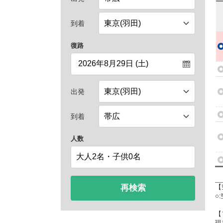
到着
復路
出発
到着
人数
再検索
【
○
【
現