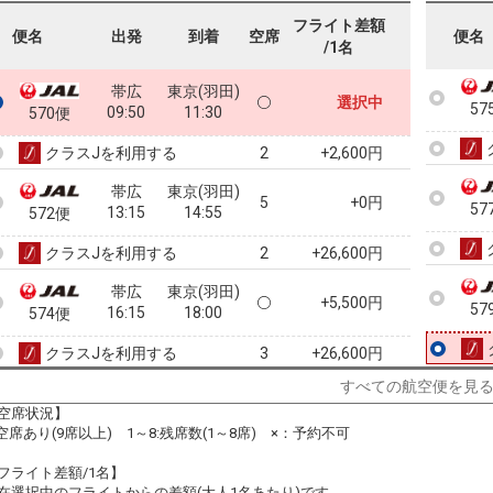
57
フライト差額
便名
出発
到着
空席
便名
/1名
帯広
東京(羽田)
選択中
57
09:50
11:30
570便
クラスJを利用する
+2,600円
2
帯広
東京(羽田)
5
+0円
57
13:15
14:55
572便
クラスJを利用する
+26,600円
2
帯広
東京(羽田)
+5,500円
57
16:15
18:00
574便
クラスJを利用する
+26,600円
3
すべての航空便を見
帯広
東京(羽田)
+0円
20:00
21:40
空席状況】
576便
:空席あり(9席以上) 1～8:残席数(1～8席) ×：予約不可
クラスJを利用する
+25,500円
フライト差額/1名】
在選択中のフライトからの差額(大人1名あたり)です。