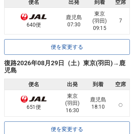
便名
出発
到着
空席
東京
鹿児島
7
(羽田)
07:30
640便
09:15
便を変更する
復路
2026年08月29日（土）
東京(羽田)
→
鹿
児島
便名
出発
到着
空席
東京
鹿児島
(羽田)
18:10
651便
16:30
便を変更する