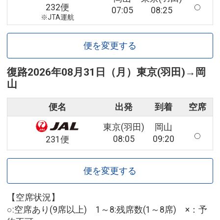
232便
07:05
08:25
※JTA運航
便を変更する
復路
2026年08月31日（月）
東京(羽田)
→
岡
山
便名
出発
到着
空席
東京(羽田)
岡山
08:05
09:20
231便
便を変更する
【空席状況】
○:空席あり(9席以上) 1～8:残席数(1～8席) ×：予