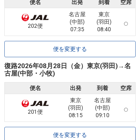
便名
出発
到着
空席
名古屋
東京
(中部)
(羽田)
202便
07:35
08:40
便を変更する
復路
2026年08月28日（金）
東京(羽田)
→
名
古屋(中部・小牧)
便名
出発
到着
空席
東京
名古屋
(羽田)
(中部)
201便
08:15
09:10
便を変更する