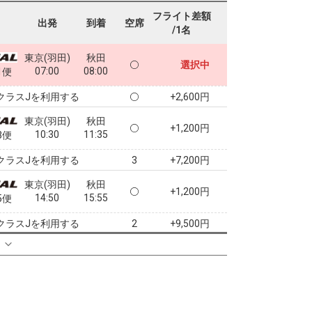
フライト差額
出発
到着
空席
/1名
東京(羽田)
秋田
選択中
07:00
08:00
1便
クラスJを利用する
+2,600円
東京(羽田)
秋田
+1,200円
10:30
11:35
3便
クラスJを利用する
+7,200円
3
東京(羽田)
秋田
+1,200円
14:50
15:55
5便
クラスJを利用する
+9,500円
2
る
東京(羽田)
秋田
+6,900円
18:55
20:05
7便
クラスJを利用する
+7,200円
4