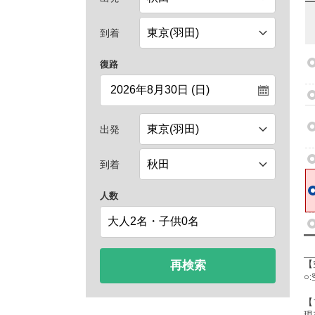
到着
復路
出発
到着
人数
再検索
【
○
【
現