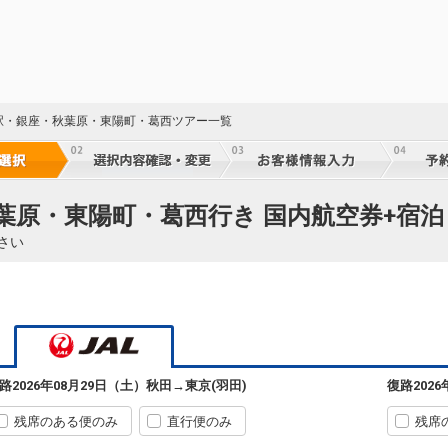
駅・銀座・秋葉原・東陽町・葛西ツアー一覧
葉原・東陽町・葛西行き 国内航空券+宿泊
さい
路
2026年08月29日（土）
秋田
→
東京(羽田)
復路
202
残席のある便のみ
直行便のみ
残席
秋田
東京(羽田)
+1,200円