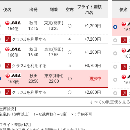
08:35
09:45
162便
フライト差額
便名
出発
到着
空席
便名
/1名
クラスJを利用する
+3,700円
6
秋田
東京(羽田)
+1,200円
12:15
13:25
164便
16
クラスJを利用する
+7,200円
4
秋田
東京(羽田)
+1,200円
16:40
17:55
166便
16
クラスJを利用する
+3,700円
5
秋田
東京(羽田)
選択中
20:50
22:00
168便
16
クラスJを利用する
+2,600円
すべての航空便を見
空席状況】
16
:空席あり(9席以上) 1～8:残席数(1～8席) ×：予約不可
フライト差額/1名】
在選択中のフライトからの差額(大人1名あたり)です。