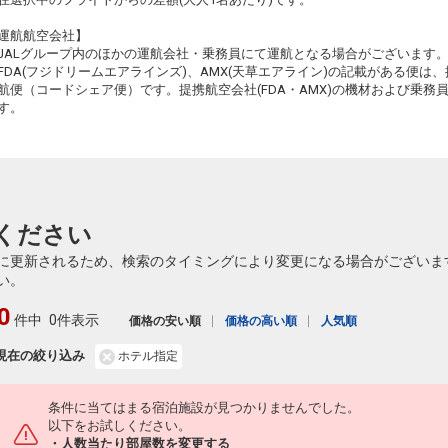
運航航空会社】
JALグループ内のほかの運航会社・乗務員にて運航となる場合がございます
FDA(フジドリームエアラインズ)、AMX(天草エアライン)の記載がある便は、提
航便（コードシェア便）です。提携航空会社(FDA・AMX)の機材および乗
す。
ください
に更新されるため、検索のタイミングにより変更になる場合がございま
い。
0
件中
0件表示
価格の安い順
価格の高い順
人気順
現在の絞り込み
ホテル指定
条件に当てはまる宿泊施設が見つかりませんでした。
以下をお試しください。
・人数当たり部屋数を変更する