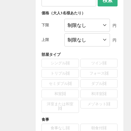
検索
価格（大人1名様あたり）
下限
円
上限
円
部屋タイプ
シングル
[
0
]
ツイン
[
0
]
トリプル
[
0
]
フォース
[
0
]
セミダブル
[
0
]
ダブル
[
0
]
和室
[
0
]
和洋室
[
0
]
洋室または和室
メゾネット
[
0
]
[
0
]
食事
食事なし
[
0
]
朝食付
[
0
]