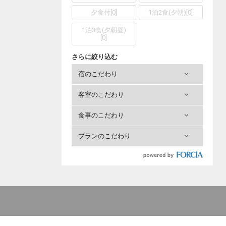
夕食付
[
0
]
1泊2食(夕朝)
[
0
]
1泊3食(夕朝昼)
[
0
]
さらに絞り込む
宿のこだわり
客室のこだわり
食事のこだわり
プランのこだわり