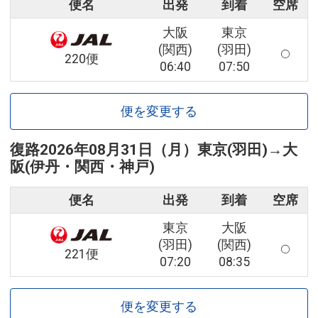
便名
出発
到着
空席
大阪
東京
(関西)
(羽田)
220便
06:40
07:50
便を変更する
復路
2026年08月31日（月）
東京(羽田)
→
大
阪(伊丹・関西・神戸)
便名
出発
到着
空席
東京
大阪
(羽田)
(関西)
221便
07:20
08:35
便を変更する