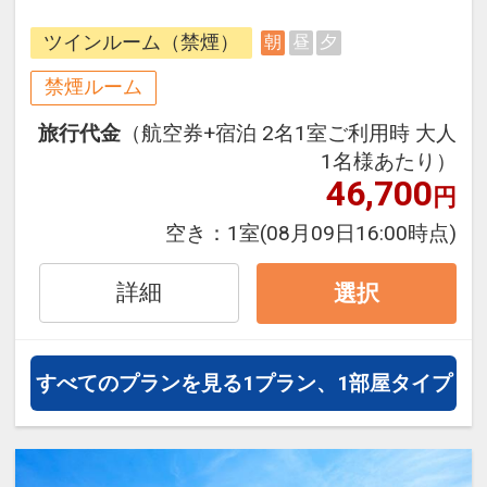
シャトルバスがご利用いただけま
ツインルーム（禁煙）
朝
昼
夕
す。
※運行ダイヤなど詳細はホテルホー
禁煙ルーム
ムページをご覧いただくかお問い合
旅行代金
（航空券+宿泊 2名1室ご利用時 大人
わせください
1名様あたり）
46,700
円
往復の航空券と宿泊がセットになっ
たスタンダードな＜朝食付き＞プラ
空き：
1室
(08月09日16:00時点)
ンです。フライトと宿泊を自由に組
み合わせできるダイナミックパッケ
詳細
選択
ージだから、一都市滞在はもちろん
周遊旅行にも最適！
旅行期間中の1泊だけの宿泊や延
すべてのプランを見る
1プラン、1部屋タイプ
泊・飛び泊なども自由自在です。
フライトは、安心のJAL（または
JALグループ）確約！フライトマイ