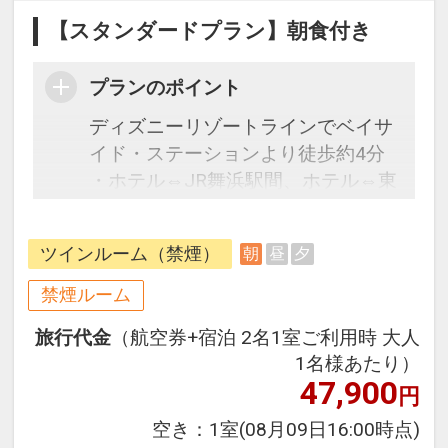
【スタンダードプラン】朝食付き
プランのポイント
ディズニーリゾートラインでベイサ
イド・ステーションより徒歩約4分
・ホテル⇔JR舞浜駅間、ホテル⇔東
京ディズニーランド（R）間は無料
シャトルバスがご利用いただけま
ツインルーム（禁煙）
朝
昼
夕
す。
※運行ダイヤなど詳細はホテルホー
禁煙ルーム
ムページをご覧いただくかお問い合
旅行代金
（航空券+宿泊 2名1室ご利用時 大人
わせください
1名様あたり）
47,900
円
往復の航空券と宿泊がセットになっ
たスタンダードな＜朝食付き＞プラ
空き：
1室
(08月09日16:00時点)