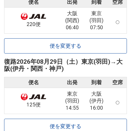
便名
出発
到着
空席
大阪
東京
(関西)
(羽田)
220便
06:40
07:50
便を変更する
復路
2026年08月29日（土）
東京(羽田)
→
大
阪(伊丹・関西・神戸)
便名
出発
到着
空席
東京
大阪
(羽田)
(伊丹)
125便
14:55
16:00
便を変更する