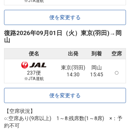
※JTA運航
便を変更する
復路
2026年09月01日（火）
東京(羽田)
→
岡
山
便名
出発
到着
空席
東京(羽田)
岡山
237便
14:30
15:45
※JTA運航
便を変更する
【空席状況】
○:空席あり(9席以上) 1～8:残席数(1～8席) ×：予
約不可