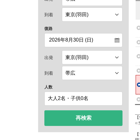
到着
復路
出発
到着
人数
再検索
【
○
【
現