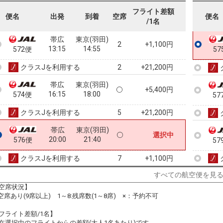
09:50
11:30
570便
57
フライト差額
便名
出発
到着
空席
便名
/1名
クラスJを利用する
+21,200円
4
帯広
東京(羽田)
2
+1,100円
13:15
14:55
572便
57
クラスJを利用する
+21,200円
2
帯広
東京(羽田)
+5,400円
16:15
18:00
574便
57
クラスJを利用する
+21,200円
5
帯広
東京(羽田)
選択中
20:00
21:40
576便
57
クラスJを利用する
+1,100円
7
すべての航空便を見
空席状況】
:空席あり(9席以上) 1～8:残席数(1～8席) ×：予約不可
フライト差額/1名】
在選択中のフライトからの差額(大人1名あたり)です。