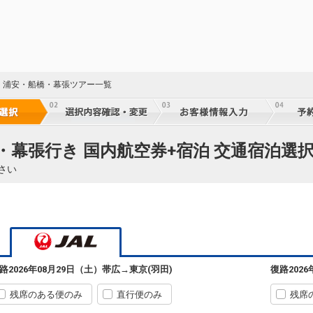
・浦安・船橋・幕張ツアー一覧
・幕張行き 国内航空券+宿泊 交通宿泊選
さい
路
2026年08月29日（土）
帯広
→
東京(羽田)
復路
202
残席のある便のみ
直行便のみ
残席
帯広
東京(羽田)
2
+9,700円