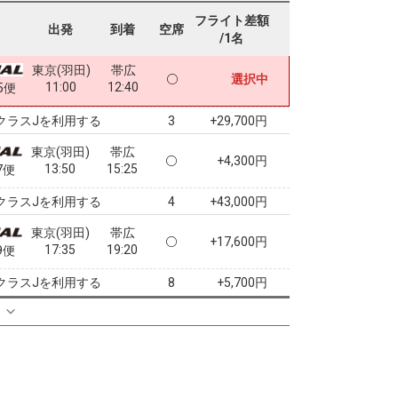
07:45
09:15
3便
フライト差額
出発
到着
空席
/1名
クラスJを利用する
+4,500円
2
東京(羽田)
帯広
選択中
11:00
12:40
5便
クラスJを利用する
+29,700円
3
東京(羽田)
帯広
+4,300円
13:50
15:25
7便
クラスJを利用する
+43,000円
4
東京(羽田)
帯広
+17,600円
17:35
19:20
9便
クラスJを利用する
+5,700円
8
る