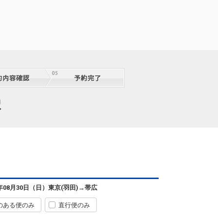
択
6年08月30日（日）
東京(羽田)
→
帯広
のある便のみ
直行便のみ
東京(羽田)
帯広
5
+2,000円