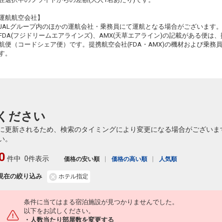
運航航空会社】
JALグループ内のほかの運航会社・乗務員にて運航となる場合がございます
FDA(フジドリームエアラインズ)、AMX(天草エアライン)の記載がある便は、提
航便（コードシェア便）です。提携航空会社(FDA・AMX)の機材および乗
す。
ください
に更新されるため、検索のタイミングにより変更になる場合がございま
い。
0
件中
0件表示
価格の安い順
価格の高い順
人気順
現在の絞り込み
ホテル指定
条件に当てはまる宿泊施設が見つかりませんでした。
以下をお試しください。
・人数当たり部屋数を変更する