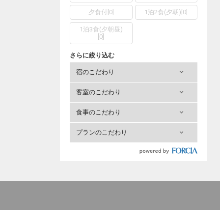
夕食付
[
0
]
1泊2食(夕朝)
[
0
]
1泊3食(夕朝昼)
[
0
]
さらに絞り込む
宿のこだわり
客室のこだわり
食事のこだわり
プランのこだわり