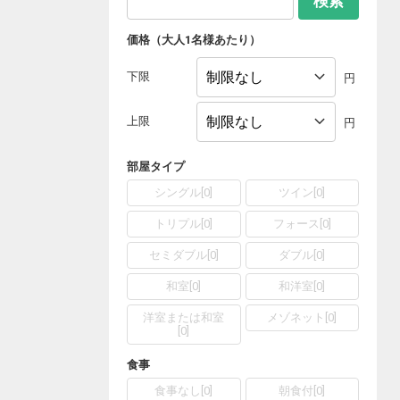
検索
価格（大人1名様あたり）
下限
円
上限
円
部屋タイプ
シングル
[
0
]
ツイン
[
0
]
トリプル
[
0
]
フォース
[
0
]
セミダブル
[
0
]
ダブル
[
0
]
和室
[
0
]
和洋室
[
0
]
洋室または和室
メゾネット
[
0
]
[
0
]
食事
食事なし
[
0
]
朝食付
[
0
]