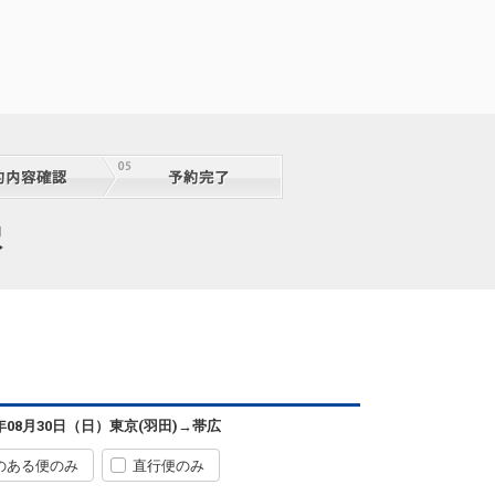
択
6年08月30日（日）
東京(羽田)
→
帯広
のある便のみ
直行便のみ
東京(羽田)
帯広
6
+3,400円