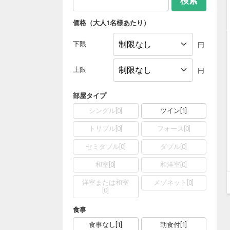
検索
価格（大人1名様あたり）
下限
円
上限
円
部屋タイプ
シングル
[
0
]
ツイン
[
1
]
トリプル
[
0
]
フォース
[
0
]
セミダブル
[
0
]
ダブル
[
0
]
和室
[
0
]
和洋室
[
0
]
洋室または和室
メゾネット
[
0
]
[
0
]
食事
食事なし
[
1
]
朝食付
[
1
]