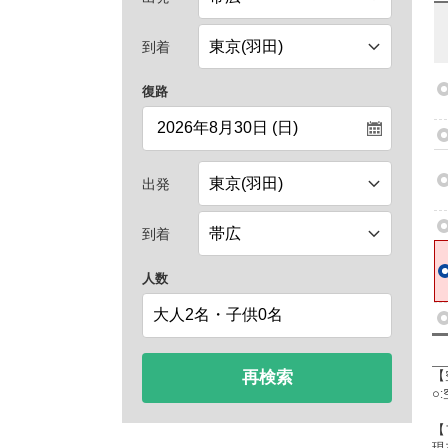
到着
復路
出発
到着
人数
再検索
【
○
【
現