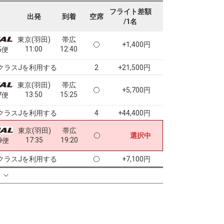
07:45
09:15
3便
フライト差額
出発
到着
空席
/1名
クラスJを利用する
+5,900円
3
東京(羽田)
帯広
+1,400円
11:00
12:40
5便
クラスJを利用する
+21,500円
2
東京(羽田)
帯広
+5,700円
13:50
15:25
7便
クラスJを利用する
+44,400円
4
東京(羽田)
帯広
選択中
17:35
19:20
9便
クラスJを利用する
+7,100円
る