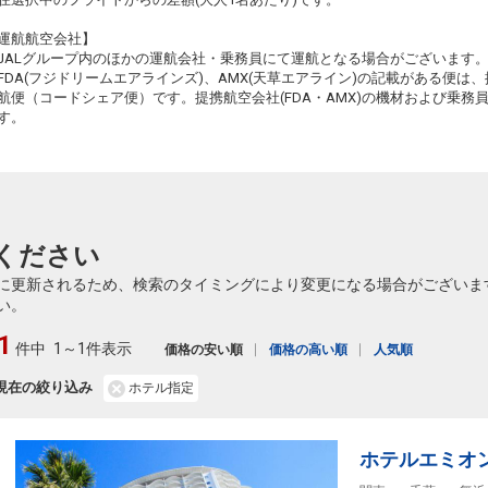
運航航空会社】
JALグループ内のほかの運航会社・乗務員にて運航となる場合がございます
FDA(フジドリームエアラインズ)、AMX(天草エアライン)の記載がある便は、提
航便（コードシェア便）です。提携航空会社(FDA・AMX)の機材および乗
す。
ください
に更新されるため、検索のタイミングにより変更になる場合がございま
い。
1
件中
1～1件表示
価格の安い順
価格の高い順
人気順
現在の絞り込み
ホテル指定
ホテルエミオ