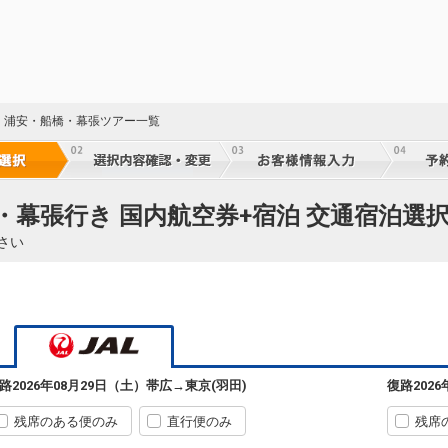
・浦安・船橋・幕張ツアー一覧
・幕張行き 国内航空券+宿泊 交通宿泊選
さい
路
2026年08月29日（土）
帯広
→
東京(羽田)
復路
202
残席のある便のみ
直行便のみ
残席
帯広
東京(羽田)
6
+18,700円