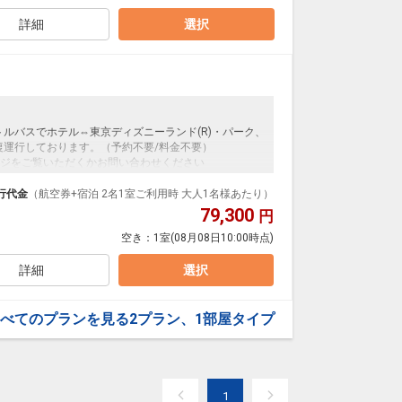
ループ）確約！フライトマイル50%貯まります。
詳細
選択
トルバスでホテル⇔東京ディズニーランド(R)・パーク、
復運行しております。（予約不要/料金不要）
ジをご覧いただくかお問い合わせください
ンダードな＜朝食付き＞プランです。フライトと宿泊
行代金
（航空券+宿泊 2名1室ご利用時 大人1名様あたり）
ッケージだから、一都市滞在はもちろん周遊旅行にも
79,300
円
空き：
1室
(08月08日10:00時点)
泊なども自由自在です。
ループ）確約！フライトマイル50%貯まります。
詳細
選択
べてのプランを見る
2プラン、1部屋タイプ
1