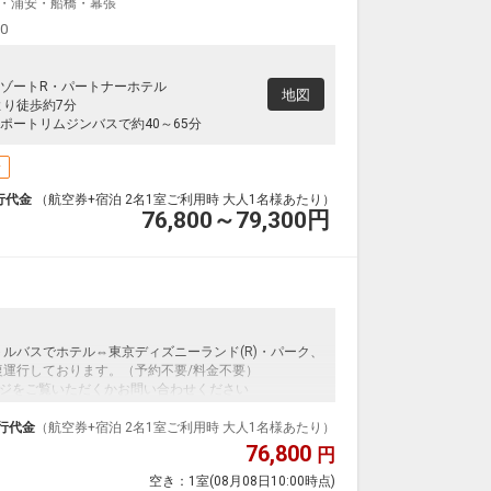
・浦安・船橋・幕張
00
ゾートR・パートナーホテル
地図
より徒歩約7分
ポートリムジンバスで約40～65分
場
行代金
（航空券+宿泊 2名1室ご利用時 大人1名様あたり）
76,800～79,300
円
トルバスでホテル⇔東京ディズニーランド(R)・パーク、
復運行しております。（予約不要/料金不要）
ジをご覧いただくかお問い合わせください
ンダードな＜食事無し＞プランです。フライトと宿泊
行代金
（航空券+宿泊 2名1室ご利用時 大人1名様あたり）
ッケージだから、一都市滞在はもちろん周遊旅行にも
76,800
円
空き：
1室
(08月08日10:00時点)
泊なども自由自在です。