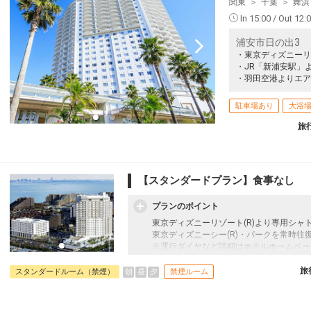
関東
千葉
舞浜
In 15:00 / Out 12:
浦安市日の出3
・東京ディズニーリ
・JR「新浦安駅」
・羽田空港よりエア
駐車場あり
大浴
旅
【スタンダードプラン】食事なし
プランのポイント
東京ディズニーリゾート(R)より専用シャ
東京ディズニーシー(R)・パークを常時往
※運行ダイヤなど詳細はホテルホームペー
往復の航空券と宿泊がセットになったスタ
旅
朝
昼
夕
スタンダードルーム（禁煙）
禁煙ルーム
を自由に組み合わせできるダイナミックパ
最適！
旅行期間中の1泊だけの宿泊や延泊・飛び