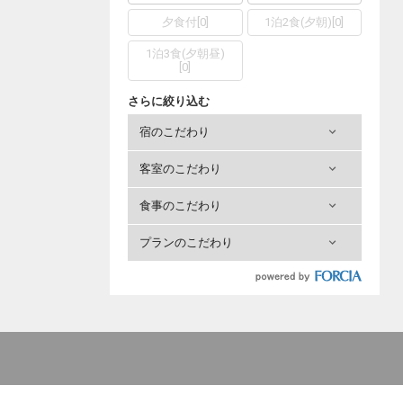
夕食付
[
0
]
1泊2食(夕朝)
[
0
]
1泊3食(夕朝昼)
[
0
]
さらに絞り込む
宿のこだわり
客室のこだわり
食事のこだわり
プランのこだわり