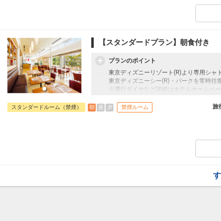
フライトは、安心のJAL（またはJALグ
【スタンダードプラン】朝食付き
プランのポイント
東京ディズニーリゾート(R)より専用シャ
東京ディズニーシー(R)・パークを常時往
※運行ダイヤなど詳細はホテルホームペー
往復の航空券と宿泊がセットになったスタ
旅
朝
昼
夕
スタンダードルーム（禁煙）
禁煙ルーム
を自由に組み合わせできるダイナミックパ
最適！
旅行期間中の1泊だけの宿泊や延泊・飛び
フライトは、安心のJAL（またはJALグ
す