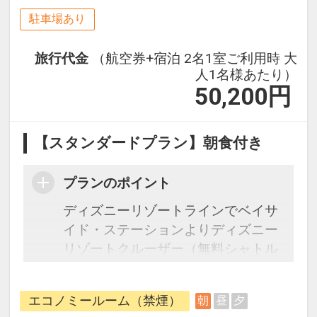
駐車場あり
旅行代金
（航空券+宿泊 2名1室ご利用時 大
人1名様あたり）
50,200
円
【スタンダードプラン】朝食付き
プランのポイント
ディズニーリゾートラインでベイサ
イド・ステーションよりディズニー
リゾートクルーザー（無料シャトル
バス）利用可能にて約2分
・ホテル⇔JR舞浜駅間、ホテル⇔東
エコノミールーム（禁煙）
朝
昼
夕
京ディズニーランド（R）間は無料