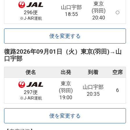
東京
山口宇部
(羽田)
296便
18:55
20:40
※J-AIR運航
便を変更する
復路
2026年09月01日（火）
東京(羽田)
→
山
口宇部
便名
出発
到着
空席
東京
山口宇部
6
(羽田)
297便
20:35
19:00
※J-AIR運航
便を変更する