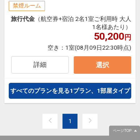
シャトルバスがご利用いただけま
禁煙ルーム
す。
旅行代金
（航空券+宿泊 2名1室ご利用時 大人
※運行ダイヤなど詳細はホテルホー
1名様あたり）
ムページをご覧いただくかお問い合
50,200
円
わせください
空き：
1室
(08月09日22:30時点)
往復の航空券と宿泊がセットになっ
たスタンダードな＜朝食付き＞プラ
詳細
選択
ンです（12/30～1/1は夕朝食付）。
フライトと宿泊を自由に組み合わせ
できるダイナミックパッケージだか
すべてのプランを見る
1プラン、1部屋タイプ
ら、一都市滞在はもちろん周遊旅行
にも最適！
旅行期間中の1泊だけの宿泊や延
1
泊・飛び泊なども自由自在です。
フライトは、安心のJAL（または
ページTOP
JALグループ）確約！フライトマイ