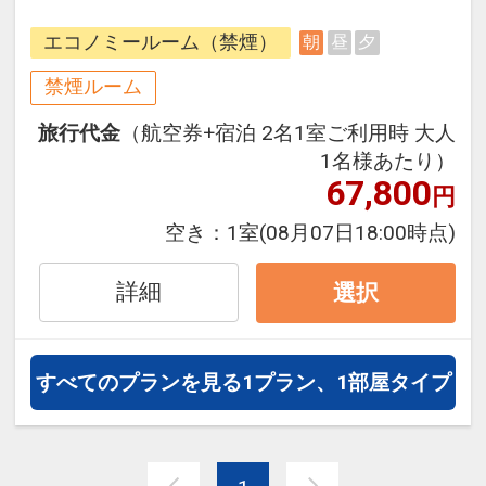
・ホテル⇔JR舞浜駅間、ホテル⇔東
エコノミールーム（禁煙）
朝
昼
夕
京ディズニーランド（R）間は無料
シャトルバスがご利用いただけま
禁煙ルーム
す。
旅行代金
（航空券+宿泊 2名1室ご利用時 大人
※運行ダイヤなど詳細はホテルホー
1名様あたり）
ムページをご覧いただくかお問い合
67,800
円
わせください
空き：
1室
(08月07日18:00時点)
往復の航空券と宿泊がセットになっ
たスタンダードな＜朝食付き＞プラ
詳細
選択
ンです（12/30～1/1は夕朝食付）。
フライトと宿泊を自由に組み合わせ
できるダイナミックパッケージだか
すべてのプランを見る
1プラン、1部屋タイプ
ら、一都市滞在はもちろん周遊旅行
にも最適！
旅行期間中の1泊だけの宿泊や延