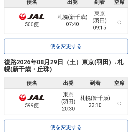
便名
出発
到着
空席
東京
札幌(新千歳)
(羽田)
07:40
500便
09:15
便を変更する
復路
2026年08月29日（土）
東京(羽田)
→
札
幌(新千歳・丘珠)
便名
出発
到着
空席
東京
札幌(新千歳)
(羽田)
22:10
599便
20:30
便を変更する