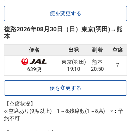
便を変更する
復路
2026年08月30日（日）
東京(羽田)
→
熊
本
便名
出発
到着
空席
東京(羽田)
熊本
7
19:10
20:50
639便
便を変更する
【空席状況】
○:空席あり(9席以上) 1～8:残席数(1～8席) ×：予
約不可