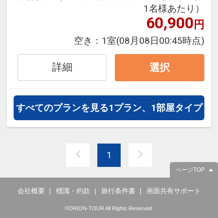
1名様あたり）
ムページをご覧いただくかお問い合
60,900
円
わせください
空き：
1室
(08月08日00:45時点)
往復の航空券と宿泊がセットになっ
たスタンダードな＜朝食付き＞プラ
詳細
選択
ンです（12/30～1/1は夕朝食付）。
フライトと宿泊を自由に組み合わせ
できるダイナミックパッケージだか
すべてのプランを見る
1プラン、1部屋タイプ
ら、一都市滞在はもちろん周遊旅行
にも最適！
旅行期間中の1泊だけの宿泊や延
1
泊・飛び泊なども自由自在です。
フライトは、安心のJAL（または
ページTOP
JALグループ）確約！フライトマイ
会社概要
標識・約款
旅行条件書
画面共有サポート
ル50%貯まります。
オプションでレンタカーや現地交
©ORION-TOUR All Rights Reserved.