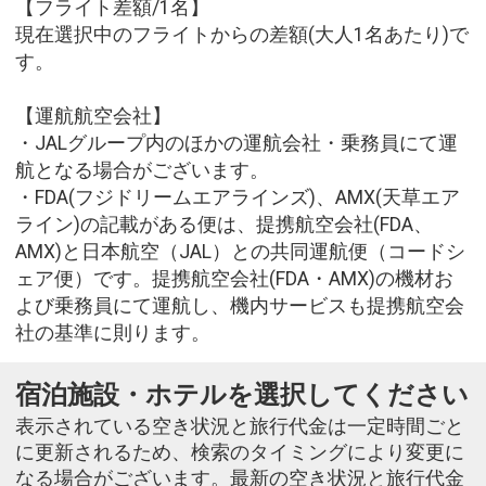
【フライト差額/1名】
現在選択中のフライトからの差額(大人1名あたり)で
す。
【運航航空会社】
・JALグループ内のほかの運航会社・乗務員にて運
航となる場合がございます。
・FDA(フジドリームエアラインズ)、AMX(天草エア
ライン)の記載がある便は、提携航空会社(FDA、
AMX)と日本航空（JAL）との共同運航便（コードシ
ェア便）です。提携航空会社(FDA・AMX)の機材お
よび乗務員にて運航し、機内サービスも提携航空会
社の基準に則ります。
宿泊施設・ホテルを選択してください
表示されている空き状況と旅行代金は一定時間ごと
に更新されるため、検索のタイミングにより変更に
なる場合がございます。最新の空き状況と旅行代金