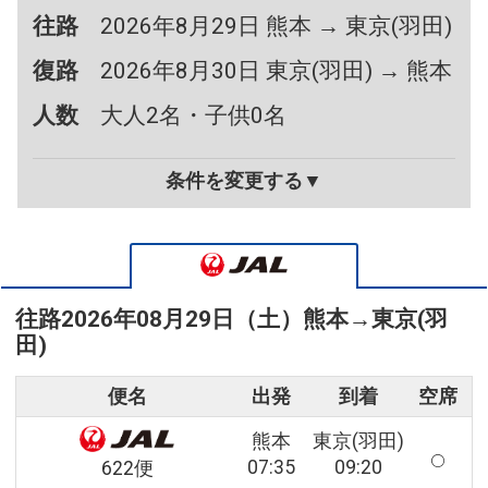
往路
2026年8月29日 熊本 → 東京(羽田)
復路
2026年8月30日 東京(羽田) → 熊本
人数
大人2名・子供0名
条件を変更する▼
往路
2026年08月29日（土）
熊本
→
東京(羽
田)
便名
出発
到着
空席
熊本
東京(羽田)
07:35
09:20
622便