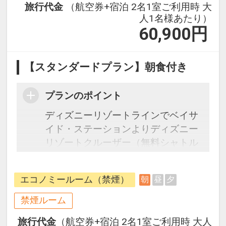
旅行代金
（航空券+宿泊 2名1室ご利用時 大
人1名様あたり）
60,900
円
【スタンダードプラン】朝食付き
プランのポイント
ディズニーリゾートラインでベイサ
イド・ステーションよりディズニー
リゾートクルーザー（無料シャトル
バス）利用可能にて約2分
・ホテル⇔JR舞浜駅間、ホテル⇔東
エコノミールーム（禁煙）
朝
昼
夕
京ディズニーランド（R）間は無料
シャトルバスがご利用いただけま
禁煙ルーム
す。
旅行代金
（航空券+宿泊 2名1室ご利用時 大人
※運行ダイヤなど詳細はホテルホー