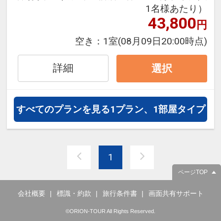
1名様あたり）
ムページをご覧いただくかお問い合
43,800
円
わせください
空き：
1室
(08月09日20:00時点)
往復の航空券と宿泊がセットになっ
たスタンダードな＜朝食付き＞プラ
詳細
選択
ンです（12/30～1/1は夕朝食付）。
フライトと宿泊を自由に組み合わせ
できるダイナミックパッケージだか
すべてのプランを見る
1プラン、1部屋タイプ
ら、一都市滞在はもちろん周遊旅行
にも最適！
旅行期間中の1泊だけの宿泊や延
1
泊・飛び泊なども自由自在です。
フライトは、安心のJAL（または
ページTOP
JALグループ）確約！フライトマイ
会社概要
標識・約款
旅行条件書
画面共有サポート
ル50%貯まります。
オプションでレンタカーや現地交
©ORION-TOUR All Rights Reserved.