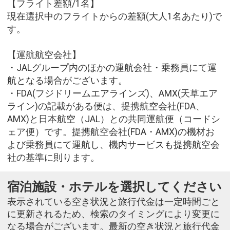
【フライト差額/1名】
現在選択中のフライトからの差額(大人1名あたり)で
す。
【運航航空会社】
・JALグループ内のほかの運航会社・乗務員にて運
航となる場合がございます。
・FDA(フジドリームエアラインズ)、AMX(天草エア
ライン)の記載がある便は、提携航空会社(FDA、
AMX)と日本航空（JAL）との共同運航便（コードシ
ェア便）です。提携航空会社(FDA・AMX)の機材お
よび乗務員にて運航し、機内サービスも提携航空会
社の基準に則ります。
宿泊施設・ホテルを選択してください
表示されている空き状況と旅行代金は一定時間ごと
に更新されるため、検索のタイミングにより変更に
なる場合がございます。最新の空き状況と旅行代金