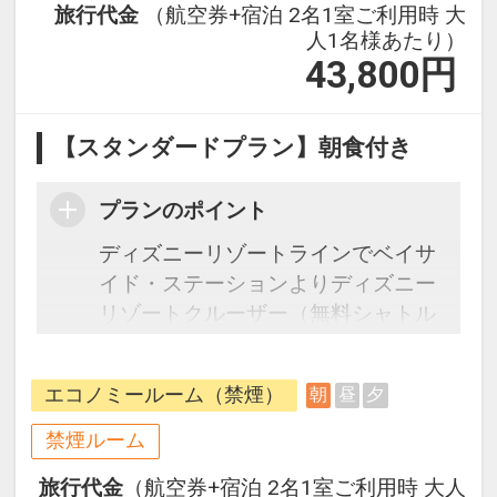
旅行代金
（航空券+宿泊 2名1室ご利用時 大
人1名様あたり）
43,800
円
【スタンダードプラン】朝食付き
プランのポイント
ディズニーリゾートラインでベイサ
イド・ステーションよりディズニー
リゾートクルーザー（無料シャトル
バス）利用可能にて約2分
・ホテル⇔JR舞浜駅間、ホテル⇔東
エコノミールーム（禁煙）
朝
昼
夕
京ディズニーランド（R）間は無料
シャトルバスがご利用いただけま
禁煙ルーム
す。
旅行代金
（航空券+宿泊 2名1室ご利用時 大人
※運行ダイヤなど詳細はホテルホー