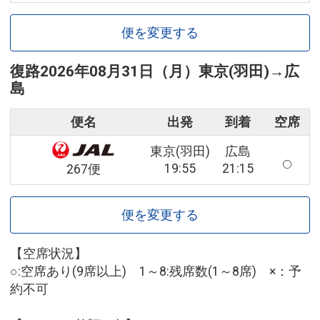
便を変更する
復路
2026年08月31日（月）
東京(羽田)
→
広
島
便名
出発
到着
空席
東京(羽田)
広島
19:55
21:15
267便
便を変更する
【空席状況】
○:空席あり(9席以上) 1～8:残席数(1～8席) ×：予
約不可