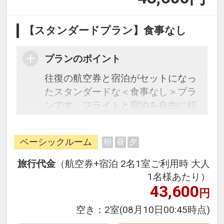
【スタンダードプラン】食事なし
プランのポイント
往復の航空券と宿泊がセットになっ
たスタンダードな＜食事なし＞プラ
ンです。フライトと宿泊を自由に組
み合わせできるダイナミックパッケ
ージだから、一都市滞在はもちろん
ベーシックルーム
朝
昼
夕
周遊旅行にも最適！
旅行期間中の1泊だけの宿泊や延
旅行代金
（航空券+宿泊 2名1室ご利用時 大人
泊・飛び泊なども自由自在です。
1名様あたり）
フライトは、安心のJAL（または
43,600
円
JALグループ）確約！フライトマイ
空き：
2室
(08月10日00:45時点)
ル50%貯まります。