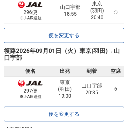
東京
山口宇部
(羽田)
296便
18:55
20:40
※J-AIR運航
便を変更する
復路
2026年09月01日（火）
東京(羽田)
→
山
口宇部
便名
出発
到着
空席
東京
山口宇部
6
(羽田)
297便
20:35
19:00
※J-AIR運航
便を変更する