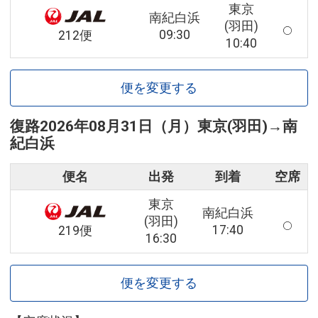
東京
南紀白浜
(羽田)
09:30
212便
10:40
便を変更する
復路
2026年08月31日（月）
東京(羽田)
→
南
紀白浜
便名
出発
到着
空席
東京
南紀白浜
(羽田)
17:40
219便
16:30
便を変更する