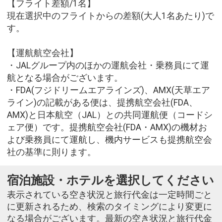
【フライト差額/1名】
現在選択中のフライトからの差額(大人1名あたり)で
す。
【運航航空会社】
・JALグループ内のほかの運航会社・乗務員にて運
航となる場合がございます。
・FDA(フジドリームエアラインズ)、AMX(天草エア
ライン)の記載がある便は、提携航空会社(FDA、
AMX)と日本航空（JAL）との共同運航便（コードシ
ェア便）です。提携航空会社(FDA・AMX)の機材お
よび乗務員にて運航し、機内サービスも提携航空会
社の基準に則ります。
宿泊施設・ホテルを選択してください
表示されている空き状況と旅行代金は一定時間ごと
に更新されるため、検索のタイミングにより変更に
なる場合がございます。最新の空き状況と旅行代金