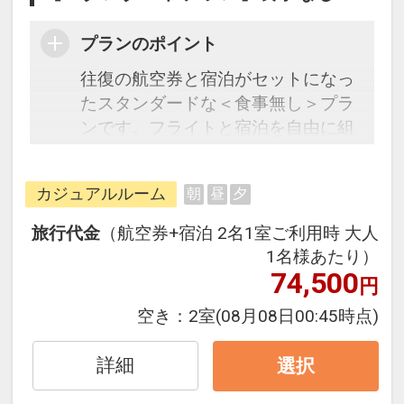
プランのポイント
往復の航空券と宿泊がセットになっ
たスタンダードな＜食事無し＞プラ
ンです。フライトと宿泊を自由に組
み合わせできるダイナミックパッケ
ージだから、一都市滞在はもちろん
カジュアルルーム
朝
昼
夕
周遊旅行にも最適！
旅行期間中の1泊だけの宿泊や延
旅行代金
（航空券+宿泊 2名1室ご利用時 大人
泊・飛び泊なども自由自在です。
1名様あたり）
フライトは、安心のJAL（または
74,500
円
JALグループ）確約！フライトマイ
空き：
2室
(08月08日00:45時点)
ル50%貯まります。
オプションでレンタカーや現地交
詳細
選択
通・体験プランなどの追加（同時予
約）が可能なプランもございます。