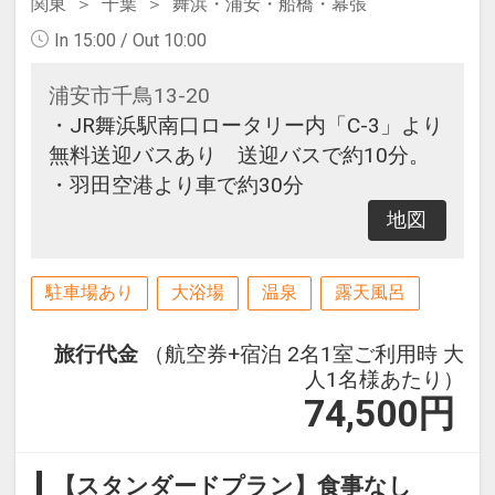
関東
千葉
舞浜・浦安・船橋・幕張
In 15:00 / Out 10:00
浦安市千鳥13-20
・JR舞浜駅南口ロータリー内「C-3」より
無料送迎バスあり 送迎バスで約10分。
・羽田空港より車で約30分
地図
駐車場あり
大浴場
温泉
露天風呂
旅行代金
（航空券+宿泊 2名1室ご利用時 大
人1名様あたり）
74,500
円
【スタンダードプラン】食事なし