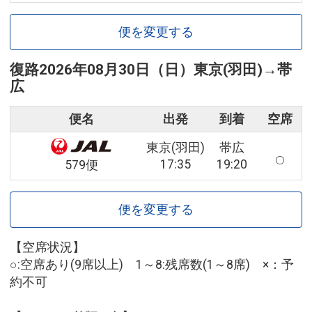
便を変更する
復路
2026年08月30日（日）
東京(羽田)
→
帯
広
便名
出発
到着
空席
東京(羽田)
帯広
17:35
19:20
579便
便を変更する
【空席状況】
○:空席あり(9席以上) 1～8:残席数(1～8席) ×：予
約不可