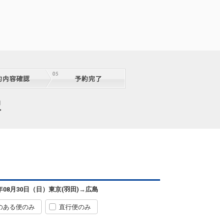
東京(羽田)
広島
+0円
07:30
08:50
3便
択
クラスJを利用する
+7,200円
5
東京(羽田)
広島
+2,400円
08:45
10:05
5便
クラスJを利用する
+9,500円
3
東京(羽田)
広島
+2,400円
10:10
11:30
7便
6年08月30日（日）
東京(羽田)
→
広島
クラスJを利用する
+9,500円
のある便のみ
直行便のみ
東京(羽田)
広島
7
+0円