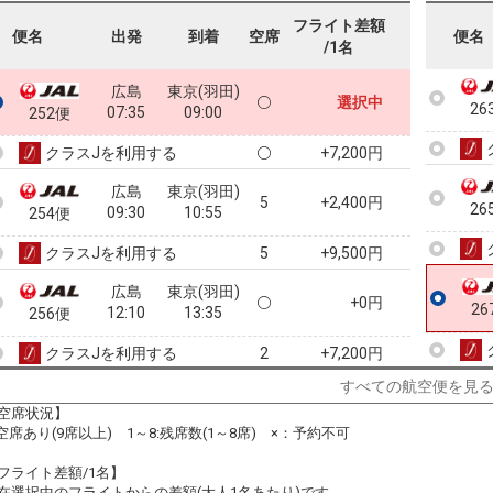
25
フライト差額
便名
出発
到着
空席
便名
/1名
広島
東京(羽田)
選択中
26
07:35
09:00
252便
クラスJを利用する
+7,200円
広島
東京(羽田)
5
+2,400円
26
09:30
10:55
254便
クラスJを利用する
+9,500円
5
広島
東京(羽田)
+0円
26
12:10
13:35
256便
クラスJを利用する
+7,200円
2
すべての航空便を見
広島
東京(羽田)
+12,300円
13:40
15:10
空席状況】
258便
:空席あり(9席以上) 1～8:残席数(1～8席) ×：予約不可
クラスJを利用する
+31,900円
2
フライト差額/1名】
広島
東京(羽田)
在選択中のフライトからの差額(大人1名あたり)です。