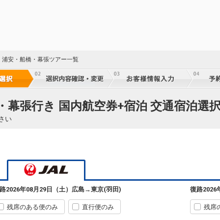
・浦安・船橋・幕張ツアー一覧
25
・幕張行き 国内航空券+宿泊 交通宿泊選
さい
25
25
路
2026年08月29日（土）
広島
→
東京(羽田)
復路
202
残席のある便のみ
直行便のみ
残席