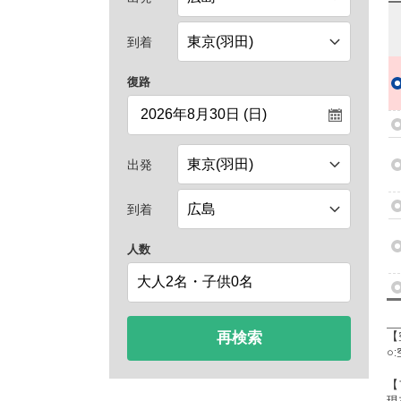
到着
復路
出発
到着
人数
再検索
【
○
【
現