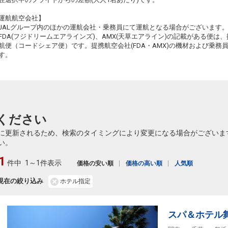
+9,300円
16:15
17:55
262便
運航航空会社】
JALグループ内のほかの運航会社・乗務員にて運航となる場合がございます
クラスJを利用する
+31,900円
3
FDA(フジドリームエアラインズ)、AMX(天草エアライン)の記載がある便は、提
航便（コードシェア便）です。提携航空会社(FDA・AMX)の機材および乗
広島
東京(羽田)
+11,900円
す。
18:05
19:40
264便
クラスJを利用する
+20,100円
8
広島
東京(羽田)
+12,400円
20:30
22:00
266便
ください
クラスJを利用する
+12,600円
4
に更新されるため、検索のタイミングにより変更になる場合がございま
い。
1
件中
1～1件表示
価格の安い順
価格の高い順
人気順
現在の絞り込み
ホテル指定
スパ＆ホテル