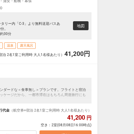
・浦安・船橋・幕張
00
ータリー内「C-3」より無料送迎バスあ
地図
0分。
約30分
場
温泉
露天風呂
41,200
円
宿泊 2名1室ご利用時 大人1名様あたり）
ンダードな＜食事無し＞プランです。フライトと宿泊
ッケージだから、一都市滞在はもちろん周遊旅行にも
泊なども自由自在です。
ループ）確約！フライトマイル50%貯まります。
行代金
（航空券+宿泊 2名1室ご利用時 大人1名様あたり）
プランなどの追加（同時予約）が可能なプランもござ
41,200
円
空き：
2室
(08月08日16:00時点)