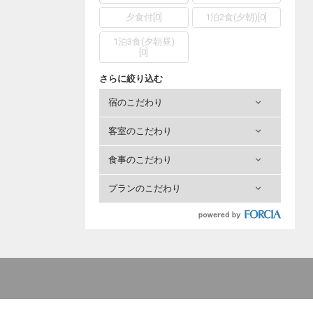
夕食付
[
0
]
1泊2食(夕朝)
[
0
]
1泊3食(夕朝昼)
[
0
]
さらに絞り込む
宿のこだわり
客室のこだわり
食事のこだわり
プランのこだわり