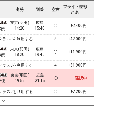
11:40
13:00
9便
フライト差額
出発
到着
空席
/1名
クラスJを利用する
+29,600円
3
東京(羽田)
広島
+2,400円
14:20
15:40
3便
クラスJを利用する
+47,000円
8
東京(羽田)
広島
+11,900円
18:20
19:45
5便
クラスJを利用する
+31,900円
4
東京(羽田)
広島
選択中
19:55
21:15
7便
クラスJを利用する
+7,200円
る