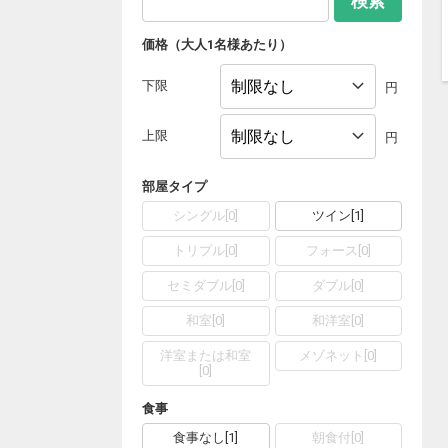
検索
価格（大人1名様あたり）
下限
円
上限
円
部屋タイプ
シングル
[
0
]
ツイン
[
1
]
トリプル
[
0
]
フォース
[
0
]
セミダブル
[
0
]
ダブル
[
0
]
和室
[
0
]
和洋室
[
0
]
洋室または和室
メゾネット
[
0
]
[
0
]
食事
食事なし
[
1
]
朝食付
[
0
]