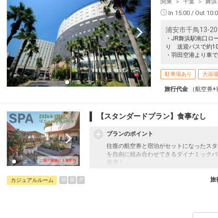
関東
千葉
舞浜
In 15:00 / Out 10:
浦安市千鳥13-20
・JR舞浜駅南口ロ
り 送迎バスで約1
・羽田空港より車で
駐車場あり
大浴
旅行代金
（航空券+
【スタンダードプラン】食事なし
プランのポイント
往復の航空券と宿泊がセットになったスタ
を自由に組み合わせできるダイナミックパ
最適！
旅行期間中の1泊だけの宿泊や延泊・飛び
フライトは、安心のJAL（またはJALグ
旅
朝
昼
夕
カジュアルルーム
オプションでレンタカーや現地交通・体験
います。