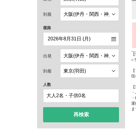
到着
復路
【
出発
○
【
到着
現
人数
【
・
・
運
ま
再検索