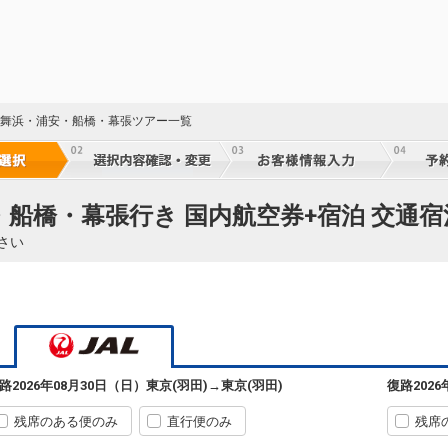
葉 舞浜・浦安・船橋・幕張ツアー一覧
・船橋・幕張行き 国内航空券+宿泊 交通
さい
路
2026年08月30日（日）
東京(羽田)
→
東京(羽田)
復路
202
残席のある便のみ
直行便のみ
残席