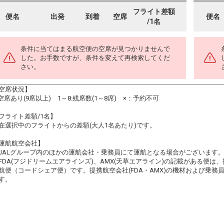
フライト差額
便名
出発
到着
空席
便名
/1名
条件に当てはまる航空便の空席が見つかりませんで
した。お手数ですが、条件を変えて再検索してくだ
さい。
空席状況】
:空席あり(9席以上) 1～8:残席数(1～8席) ×：予約不可
フライト差額/1名】
在選択中のフライトからの差額(大人1名あたり)です。
運航航空会社】
JALグループ内のほかの運航会社・乗務員にて運航となる場合がございます
FDA(フジドリームエアラインズ)、AMX(天草エアライン)の記載がある便は、提
航便（コードシェア便）です。提携航空会社(FDA・AMX)の機材および乗
す。