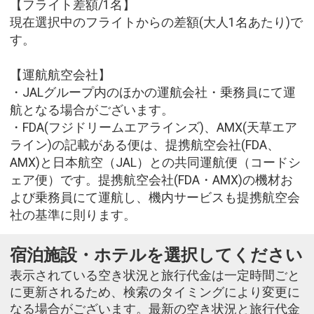
【フライト差額/1名】
現在選択中のフライトからの差額(大人1名あたり)で
す。
【運航航空会社】
・JALグループ内のほかの運航会社・乗務員にて運
航となる場合がございます。
・FDA(フジドリームエアラインズ)、AMX(天草エア
ライン)の記載がある便は、提携航空会社(FDA、
AMX)と日本航空（JAL）との共同運航便（コードシ
ェア便）です。提携航空会社(FDA・AMX)の機材お
よび乗務員にて運航し、機内サービスも提携航空会
社の基準に則ります。
宿泊施設・ホテルを選択してください
表示されている空き状況と旅行代金は一定時間ごと
に更新されるため、検索のタイミングにより変更に
なる場合がございます。最新の空き状況と旅行代金