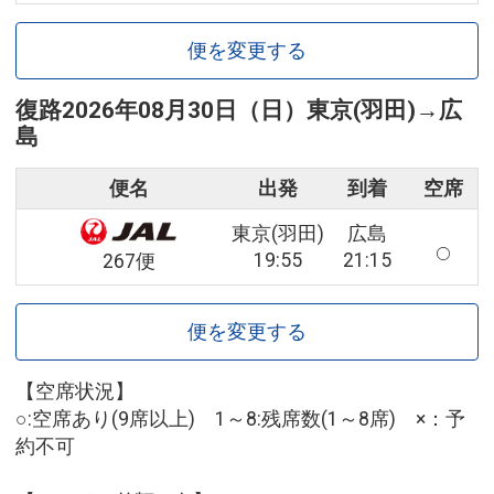
便を変更する
復路
2026年08月30日（日）
東京(羽田)
→
広
島
便名
出発
到着
空席
東京(羽田)
広島
19:55
21:15
267便
便を変更する
【空席状況】
○:空席あり(9席以上) 1～8:残席数(1～8席) ×：予
約不可