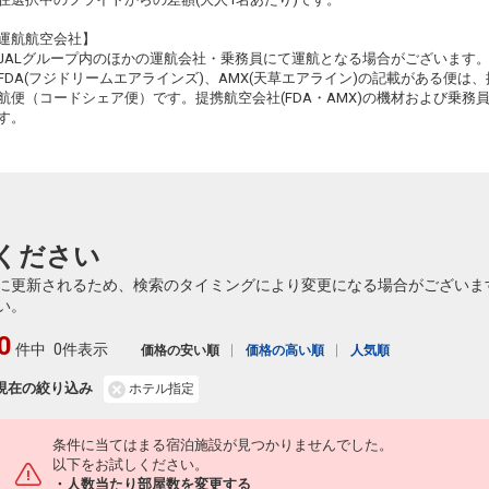
24
※JT
運航航空会社】
JALグループ内のほかの運航会社・乗務員にて運航となる場合がございます
FDA(フジドリームエアラインズ)、AMX(天草エアライン)の記載がある便は、提
航便（コードシェア便）です。提携航空会社(FDA・AMX)の機材および乗
す。
ください
に更新されるため、検索のタイミングにより変更になる場合がございま
い。
0
件中
0件表示
価格の安い順
価格の高い順
人気順
現在の絞り込み
ホテル指定
条件に当てはまる宿泊施設が見つかりませんでした。
以下をお試しください。
・人数当たり部屋数を変更する