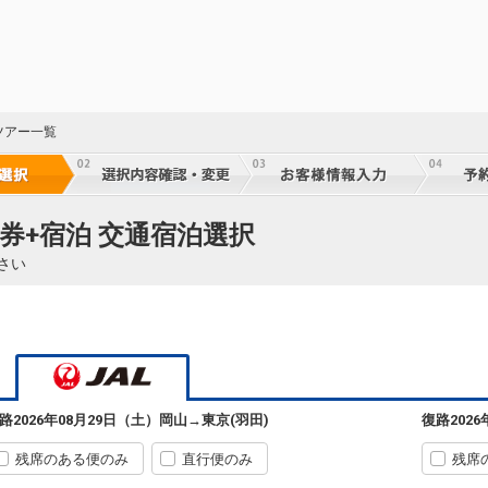
ツアー一覧
券+宿泊 交通宿泊選択
さい
岡山
東京(羽田)
7
+1,000円
232便
07:05
08:25
※JTA運航
路
2026年08月29日（土）
岡山
→
東京(羽田)
復路
202
クラスJを利用する
+3,500円
3
残席のある便のみ
直行便のみ
残席
岡山
東京(羽田)
4
+3,300円