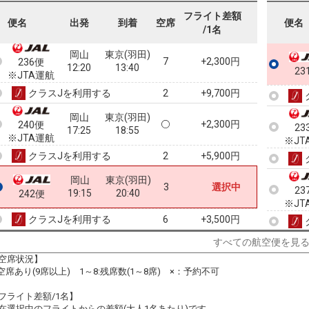
10:00
11:20
234便
フライト差額
便名
出発
到着
空席
便名
/1名
クラスJを利用する
+5,900円
7
岡山
東京(羽田)
7
+2,300円
236便
12:20
13:40
23
※JTA運航
クラスJを利用する
+9,700円
2
岡山
東京(羽田)
+2,300円
240便
23
17:25
18:55
※JTA運航
※JT
クラスJを利用する
+5,900円
2
岡山
東京(羽田)
3
選択中
23
19:15
20:40
242便
※JT
クラスJを利用する
+3,500円
6
すべての航空便を見
空席状況】
23
:空席あり(9席以上) 1～8:残席数(1～8席) ×：予約不可
フライト差額/1名】
在選択中のフライトからの差額(大人1名あたり)です。