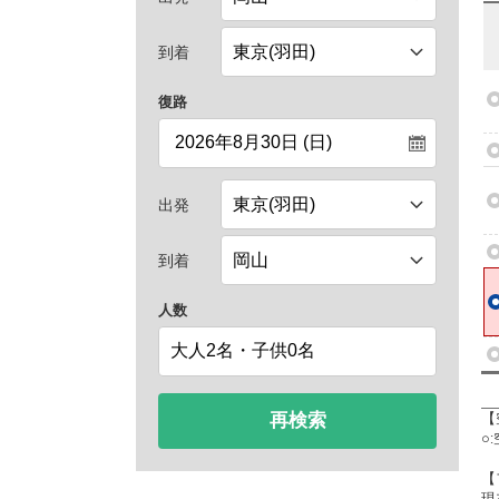
到着
復路
出発
到着
人数
再検索
【
○
【
現