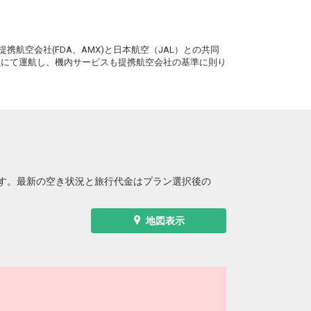
8
+4,700円
1便
19:40
20:55
A運航
。
クラスJを利用する
+13,900円
3
携航空会社(FDA、AMX)と日本航空（JAL）との共同
務員にて運航し、機内サービスも提携航空会社の基準に則り
す。最新の空き状況と旅行代金はプラン選択後の
地図表示