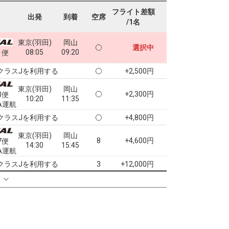
フライト差額
出発
到着
空席
/1名
東京(羽田)
岡山
選択中
08:05
09:20
1便
クラスJを利用する
+2,500円
東京(羽田)
岡山
+2,300円
3便
10:20
11:35
A運航
クラスJを利用する
+4,800円
東京(羽田)
岡山
8
+4,600円
7便
14:30
15:45
A運航
クラスJを利用する
+12,000円
3
る
東京(羽田)
岡山
― 円
17:10
18:25
9便
クラスJを利用する
+9,700円
2
東京(羽田)
岡山