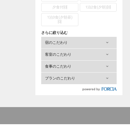
夕食付
[
0
]
1泊2食(夕朝)
[
0
]
1泊3食(夕朝昼)
[
0
]
さらに絞り込む
宿のこだわり
客室のこだわり
食事のこだわり
プランのこだわり