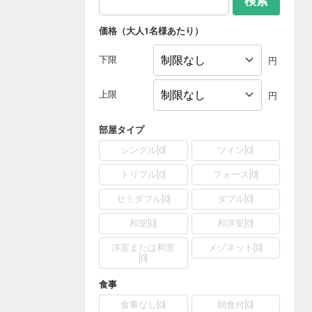
検索
価格（大人1名様あたり）
下限
円
上限
円
部屋タイプ
シングル
[
0
]
ツイン
[
0
]
トリプル
[
0
]
フォース
[
0
]
セミダブル
[
0
]
ダブル
[
0
]
和室
[
0
]
和洋室
[
0
]
洋室または和室
メゾネット
[
0
]
[
0
]
食事
食事なし
[
0
]
朝食付
[
0
]