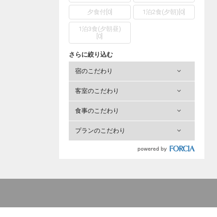
夕食付
[
0
]
1泊2食(夕朝)
[
0
]
1泊3食(夕朝昼)
[
0
]
さらに絞り込む
宿のこだわり
客室のこだわり
食事のこだわり
プランのこだわり