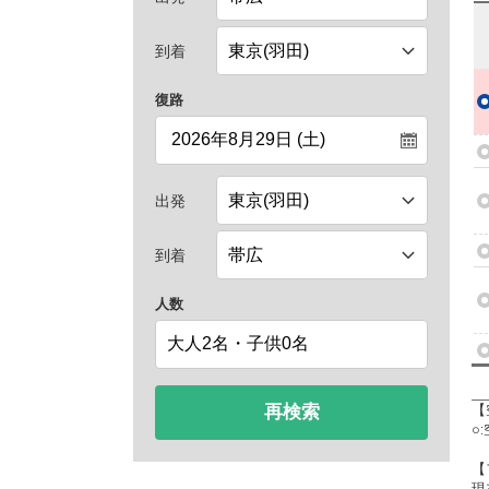
到着
復路
出発
到着
人数
再検索
【
○
【
現