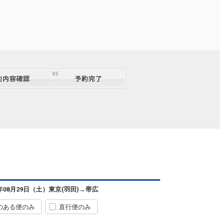
6年08月29日（土）
東京(羽田)
→
帯広
のある便のみ
直行便のみ
東京(羽田)
帯広
4
+6,300円