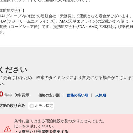
運航航空会社】
JALグループ内のほかの運航会社・乗務員にて運航となる場合がございます
FDA(フジドリームエアラインズ)、AMX(天草エアライン)の記載がある便は、提
航便（コードシェア便）です。提携航空会社(FDA・AMX)の機材および乗
す。
ください
に更新されるため、検索のタイミングにより変更になる場合がございま
い。
0
件中
0件表示
価格の安い順
価格の高い順
人気順
現在の絞り込み
ホテル指定
条件に当てはまる宿泊施設が見つかりませんでした。
以下をお試しください。
・人数当たり部屋数を変更する