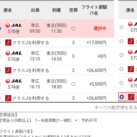
57
フライト差額
便名
出発
到着
空席
便名
/1名
帯広
東京(羽田)
選択中
57
09:50
11:30
570便
クラスJを利用する
+17,000円
3
帯広
東京(羽田)
5
+0円
57
13:15
14:55
572便
クラスJを利用する
+26,600円
2
帯広
東京(羽田)
+5,500円
57
16:15
18:00
574便
クラスJを利用する
+26,600円
3
すべての航空便を見
帯広
東京(羽田)
+0円
20:00
21:40
空席状況】
576便
:空席あり(9席以上) 1～8:残席数(1～8席) ×：予約不可
クラスJを利用する
+25,500円
フライト差額/1名】
在選択中のフライトからの差額(大人1名あたり)です。