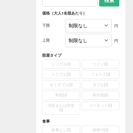
検索
価格（大人1名様あたり）
下限
円
上限
円
部屋タイプ
シングル
[
0
]
ツイン
[
0
]
トリプル
[
0
]
フォース
[
0
]
セミダブル
[
0
]
ダブル
[
0
]
和室
[
0
]
和洋室
[
0
]
洋室または和室
メゾネット
[
0
]
[
0
]
食事
食事なし
[
0
]
朝食付
[
0
]