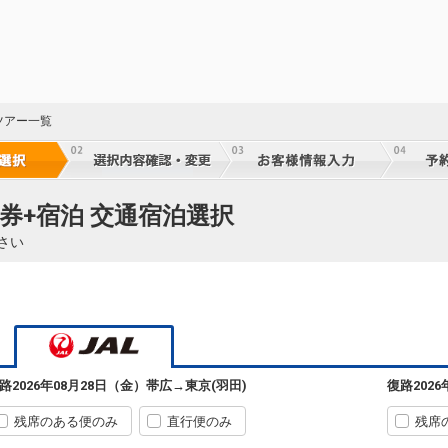
ツアー一覧
券+宿泊 交通宿泊選択
さい
路
2026年08月28日（金）
帯広
→
東京(羽田)
復路
202
残席のある便のみ
直行便のみ
残席