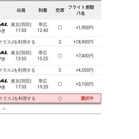
07:45
09:15
3便
フライト差額
出発
到着
空席
/1名
クラスJを利用する
+3,300円
7
東京(羽田)
帯広
+1,900円
11:00
12:40
5便
クラスJを利用する
+18,900円
2
東京(羽田)
帯広
+7,400円
13:50
15:25
7便
クラスJを利用する
+4,500円
5
東京(羽田)
帯広
+3,100円
17:35
19:20
9便
クラスJを利用する
選択中
る