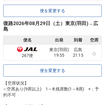
便を変更する
復路
2026年08月29日（土）
東京(羽田)
→
広
島
便名
出発
到着
空席
東京(羽田)
広島
19:55
21:15
267便
便を変更する
【空席状況】
○:空席あり(9席以上) 1～8:残席数(1～8席) ×：予
約不可