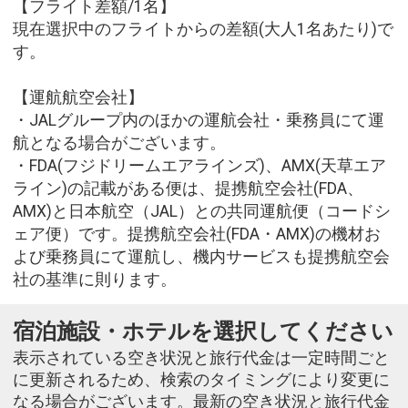
【フライト差額/1名】
現在選択中のフライトからの差額(大人1名あたり)で
す。
【運航航空会社】
・JALグループ内のほかの運航会社・乗務員にて運
航となる場合がございます。
・FDA(フジドリームエアラインズ)、AMX(天草エア
ライン)の記載がある便は、提携航空会社(FDA、
AMX)と日本航空（JAL）との共同運航便（コードシ
ェア便）です。提携航空会社(FDA・AMX)の機材お
よび乗務員にて運航し、機内サービスも提携航空会
社の基準に則ります。
宿泊施設・ホテルを選択してください
表示されている空き状況と旅行代金は一定時間ごと
に更新されるため、検索のタイミングにより変更に
なる場合がございます。最新の空き状況と旅行代金