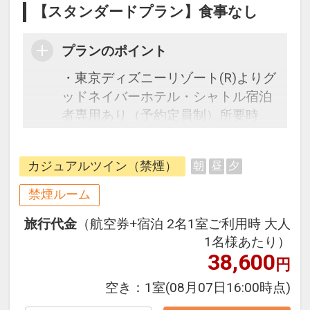
【スタンダードプラン】食事なし
プランのポイント
・東京ディズニーリゾート(R)よりグ
ッドネイバーホテル・シャトル宿泊
者専用あり（予約定員制）所要時
間：約55分
※運行ダイヤ・ご予約など詳細はホ
カジュアルツイン（禁煙）
朝
昼
夕
テルホームページをご覧いただくか
お問い合わせください
禁煙ルーム
旅行代金
（航空券+宿泊 2名1室ご利用時 大人
往復の航空券と宿泊がセットになっ
1名様あたり）
たスタンダードな＜食事無し＞プラ
38,600
円
ンです。フライトと宿泊を自由に組
み合わせできるダイナミックパッケ
空き：
1室
(08月07日16:00時点)
ージだから、一都市滞在はもちろん