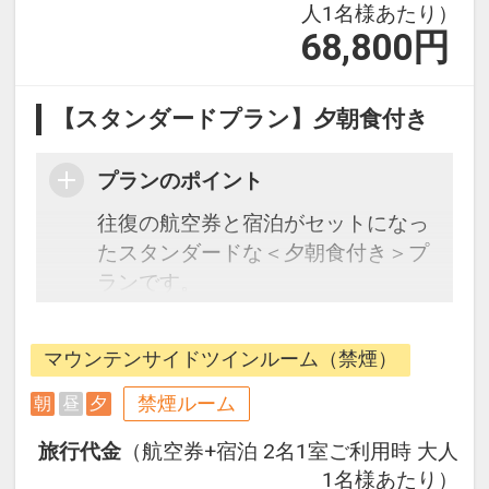
人1名様あたり）
68,800
円
【スタンダードプラン】夕朝食付き
プランのポイント
往復の航空券と宿泊がセットになっ
たスタンダードな＜夕朝食付き＞プ
ランです。
フライトと宿泊を自由に組み合わせ
できるダイナミックパッケージだか
マウンテンサイドツインルーム（禁煙）
ら、一都市滞在はもちろん周遊旅行
にも最適！
禁煙ルーム
朝
昼
夕
旅行期間中の1泊だけの宿泊や延
旅行代金
（航空券+宿泊 2名1室ご利用時 大人
泊・飛び泊なども自由自在です。
1名様あたり）
フライトは、安心のJAL（または