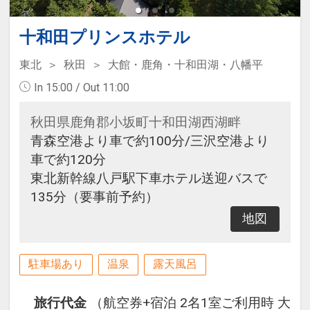
十和田プリンスホテル
東北
秋田
大館・鹿角・十和田湖・八幡平
In 15:00 / Out 11:00
秋田県鹿角郡小坂町十和田湖西湖畔
青森空港より車で約100分/三沢空港より
車で約120分
東北新幹線八戸駅下車ホテル送迎バスで
135分（要事前予約）
地図
駐車場あり
温泉
露天風呂
旅行代金
（航空券+宿泊 2名1室ご利用時 大