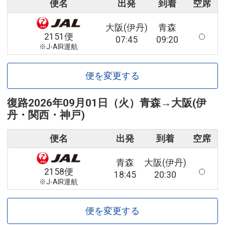
便名
出発
到着
空席
大阪(伊丹)
青森
2151便
07:45
09:20
※J-AIR運航
便を変更する
復路
2026年09月01日（火）
青森
→
大阪(伊
丹・関西・神戸)
便名
出発
到着
空席
青森
大阪(伊丹)
2158便
18:45
20:30
※J-AIR運航
便を変更する