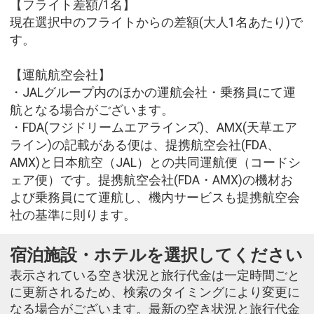
【フライト差額/1名】
現在選択中のフライトからの差額(大人1名あたり)で
す。
【運航航空会社】
・JALグループ内のほかの運航会社・乗務員にて運
航となる場合がございます。
・FDA(フジドリームエアラインズ)、AMX(天草エア
ライン)の記載がある便は、提携航空会社(FDA、
AMX)と日本航空（JAL）との共同運航便（コードシ
ェア便）です。提携航空会社(FDA・AMX)の機材お
よび乗務員にて運航し、機内サービスも提携航空会
社の基準に則ります。
宿泊施設・ホテルを選択してください
表示されている空き状況と旅行代金は一定時間ごと
に更新されるため、検索のタイミングにより変更に
なる場合がございます。最新の空き状況と旅行代金