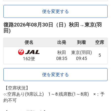
便を変更する
復路
2026年08月30日（日）
秋田
→
東京(羽
田)
便名
出発
到着
空席
秋田
東京(羽田)
5
08:35
09:45
162便
便を変更する
【空席状況】
○:空席あり(9席以上) 1～8:残席数(1～8席) ×：予
約不可