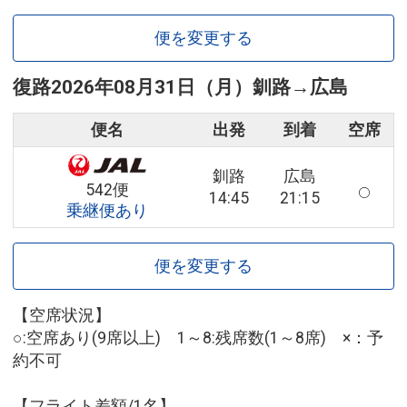
便を変更する
復路
2026年08月31日（月）
釧路
→
広島
便名
出発
到着
空席
釧路
広島
542便
14:45
21:15
乗継便あり
便を変更する
【空席状況】
○:空席あり(9席以上) 1～8:残席数(1～8席) ×：予
約不可
【フライト差額/1名】