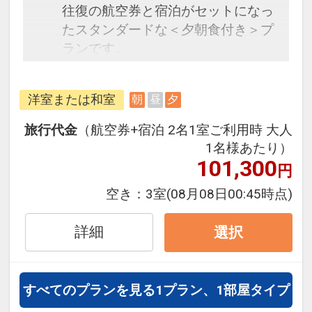
往復の航空券と宿泊がセットになっ
たスタンダードな＜夕朝食付き＞プ
ランです。
フライトと宿泊を自由に組み合わせ
できるダイナミックパッケージだか
洋室または和室
朝
昼
夕
ら、一都市滞在はもちろん周遊旅行
にも最適！
旅行代金
（航空券+宿泊 2名1室ご利用時 大人
旅行期間中の1泊だけの宿泊や延
1名様あたり）
泊・飛び泊なども自由自在です。
101,300
円
フライトは、安心のJAL（または
空き：
3室
(08月08日00:45時点)
JALグループ）確約！フライトマイ
ル50%貯まります。
詳細
選択
オプションでレンタカーや現地交
通・体験プランなどの追加（同時予
約）が可能なプランもございます。
すべてのプランを見る
1プラン、1部屋タイプ
3～5歳の添い寝のお子様は、施設使