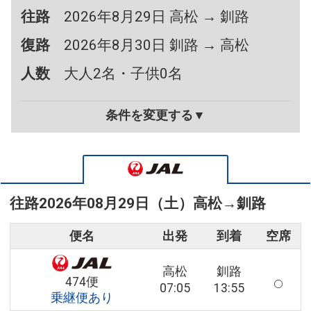
往路
2026年8月29日 高松 → 釧路
復路
2026年8月30日 釧路 → 高松
人数
大人2名・子供0名
条件を変更する▼
往路
2026年08月29日（土）
高松
→
釧路
便名
出発
到着
空席
高松
釧路
474便
07:05
13:55
乗継便あり