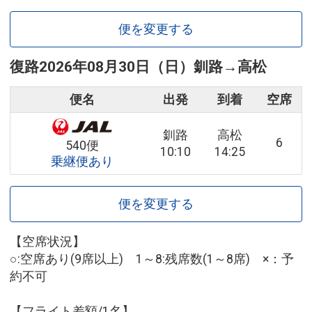
便を変更する
復路
2026年08月30日（日）
釧路
→
高松
便名
出発
到着
空席
釧路
高松
6
540便
10:10
14:25
乗継便あり
便を変更する
【空席状況】
○:空席あり(9席以上) 1～8:残席数(1～8席) ×：予
約不可
【フライト差額/1名】