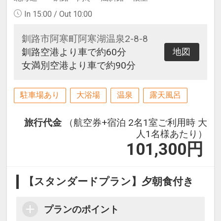
In 15:00 / Out 10:00
釧路市阿寒町阿寒湖温泉2-8-8
釧路空港より車で約60分
地図
女満別空港より車で約90分
駐車場あり
大浴場
温泉
露天風呂
旅行代金
（航空券+宿泊 2名1室ご利用時 大
人1名様あたり）
101,300
円
【スタンダードプラン】夕朝食付き
プランのポイント