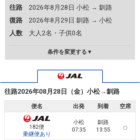
往路
2026年8月28日 小松 → 釧路
復路
2026年8月29日 釧路 → 小松
人数
大人2名・子供0名
条件を変更する▼
往路
2026年08月28日（金）
小松
→
釧路
便名
出発
到着
空席
小松
釧路
182便
07:35
13:55
乗継便あり