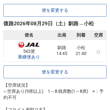
便を変更する
復路
2026年08月29日（土）
釧路
→
小松
便名
出発
到着
空席
釧路
小松
542便
14:45
21:40
乗継便あり
便を変更する
【空席状況】
○:空席あり(9席以上) 1～8:残席数(1～8席) ×：予
約不可
【フライト差額/1名】