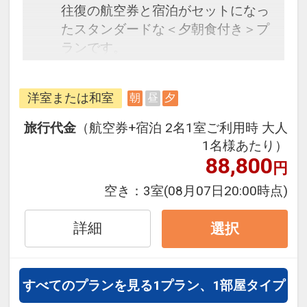
往復の航空券と宿泊がセットになっ
たスタンダードな＜夕朝食付き＞プ
ランです。
フライトと宿泊を自由に組み合わせ
できるダイナミックパッケージだか
洋室または和室
朝
昼
夕
ら、一都市滞在はもちろん周遊旅行
にも最適！
旅行代金
（航空券+宿泊 2名1室ご利用時 大人
旅行期間中の1泊だけの宿泊や延
1名様あたり）
泊・飛び泊なども自由自在です。
88,800
円
フライトは、安心のJAL（または
空き：
3室
(08月07日20:00時点)
JALグループ）確約！フライトマイ
ル50%貯まります。
詳細
選択
オプションでレンタカーや現地交
通・体験プランなどの追加（同時予
約）が可能なプランもございます。
すべてのプランを見る
1プラン、1部屋タイプ
3～5歳の添い寝のお子様は、施設使