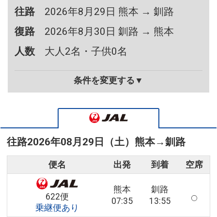
往路
2026年8月29日 熊本 → 釧路
復路
2026年8月30日 釧路 → 熊本
人数
大人2名・子供0名
条件を変更する▼
往路
2026年08月29日（土）
熊本
→
釧路
便名
出発
到着
空席
熊本
釧路
622便
07:35
13:55
乗継便あり