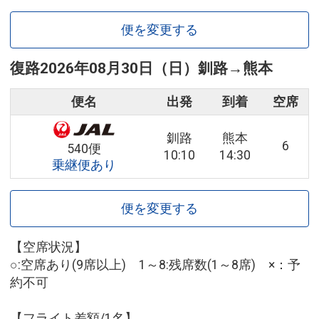
便を変更する
復路
2026年08月30日（日）
釧路
→
熊本
便名
出発
到着
空席
釧路
熊本
6
540便
10:10
14:30
乗継便あり
便を変更する
【空席状況】
○:空席あり(9席以上) 1～8:残席数(1～8席) ×：予
約不可
【フライト差額/1名】