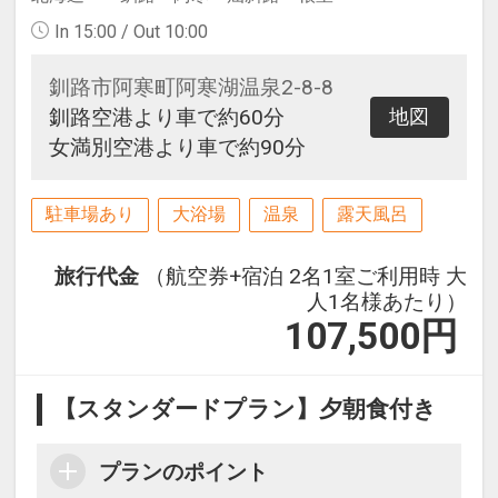
In 15:00 / Out 10:00
釧路市阿寒町阿寒湖温泉2-8-8
釧路空港より車で約60分
地図
女満別空港より車で約90分
駐車場あり
大浴場
温泉
露天風呂
旅行代金
（航空券+宿泊 2名1室ご利用時 大
人1名様あたり）
107,500
円
【スタンダードプラン】夕朝食付き
プランのポイント