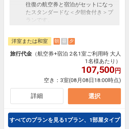
往復の航空券と宿泊がセットになっ
たスタンダードな＜夕朝食付き＞プ
ランです。
フライトと宿泊を自由に組み合わせ
できるダイナミックパッケージだか
洋室または和室
朝
昼
夕
ら、一都市滞在はもちろん周遊旅行
にも最適！
旅行代金
（航空券+宿泊 2名1室ご利用時 大人
旅行期間中の1泊だけの宿泊や延
1名様あたり）
泊・飛び泊なども自由自在です。
107,500
円
フライトは、安心のJAL（または
空き：
3室
(08月08日18:00時点)
JALグループ）確約！フライトマイ
ル50%貯まります。
詳細
選択
オプションでレンタカーや現地交
通・体験プランなどの追加（同時予
約）が可能なプランもございます。
すべてのプランを見る
1プラン、1部屋タイプ
3～5歳の添い寝のお子様は、施設使