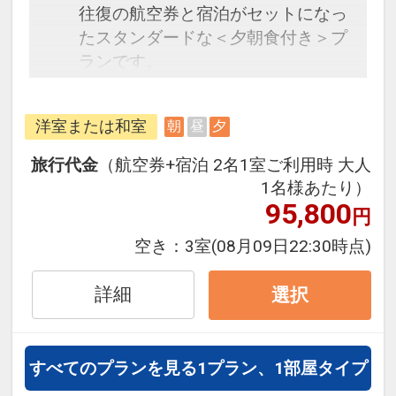
往復の航空券と宿泊がセットになっ
たスタンダードな＜夕朝食付き＞プ
ランです。
フライトと宿泊を自由に組み合わせ
できるダイナミックパッケージだか
洋室または和室
朝
昼
夕
ら、一都市滞在はもちろん周遊旅行
にも最適！
旅行代金
（航空券+宿泊 2名1室ご利用時 大人
旅行期間中の1泊だけの宿泊や延
1名様あたり）
泊・飛び泊なども自由自在です。
95,800
円
フライトは、安心のJAL（または
空き：
3室
(08月09日22:30時点)
JALグループ）確約！フライトマイ
ル50%貯まります。
詳細
選択
オプションでレンタカーや現地交
通・体験プランなどの追加（同時予
約）が可能なプランもございます。
すべてのプランを見る
1プラン、1部屋タイプ
3～5歳の添い寝のお子様は、施設使