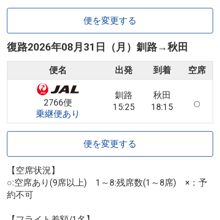
便を変更する
復路
2026年08月31日（月）
釧路
→
秋田
便名
出発
到着
空席
釧路
秋田
2766便
15:25
18:15
乗継便あり
便を変更する
【空席状況】
○:空席あり(9席以上) 1～8:残席数(1～8席) ×：予
約不可
【フライト差額/1名】