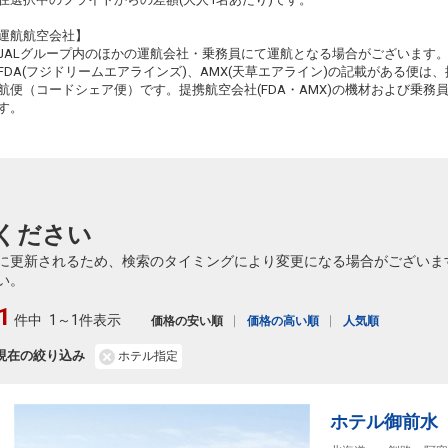
+0円
482便
15:10
19:15
乗継便あり
運航航空会社】
JALグループ内のほかの運航会社・乗務員にて運航となる場合がございます
クラスJを利用する
+30,100円
4
FDA(フジドリームエアラインズ)、AMX(天草エアライン)の記載がある便は、提
航便（コードシェア便）です。提携航空会社(FDA・AMX)の機材および乗
す。
ください
に更新されるため、検索のタイミングにより変更になる場合がございま
い。
1
件中
1～1件表示
価格の安い順
価格の高い順
人気順
現在の絞り込み
ホテル指定
ホテル御前水