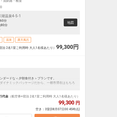
・屈斜路・根室
00
温泉4-5-1
60分
地図
80分
分
場
温泉
露天風呂
99,300
円
宿泊 2名1室ご利用時 大人1名様あたり）
ンダードな＜夕朝食付き＞プランです。
ダイナミックパッケージだから、一都市滞在はもちろ
泊なども自由自在です。
ループ）確約！フライトマイル50%貯まります。
行代金
（航空券+宿泊 2名1室ご利用時 大人1名様あたり）
プランなどの追加（同時予約）が可能なプランもござ
99,300
円
空き：
3室
(08月07日00:45時点)
てお一人様1,100円が別途お支払い下さい(現地払い)