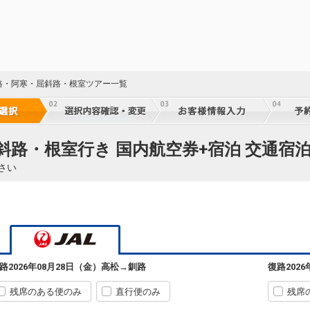
路・阿寒・屈斜路・根室ツアー一覧
斜路・根室行き 国内航空券+宿泊 交通宿
さい
路
2026年08月28日（金）
高松
→
釧路
復路
202
残席のある便のみ
直行便のみ
残席
54