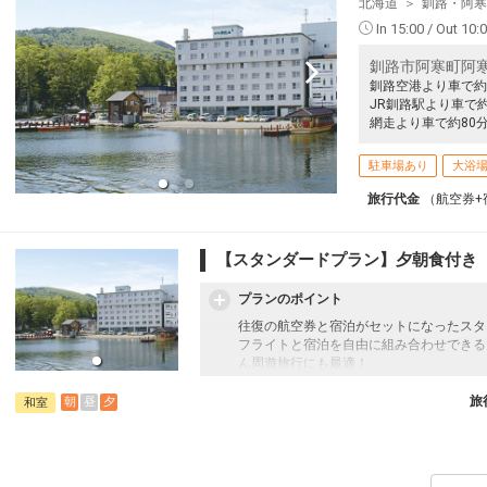
北海道
釧路・阿寒
In 15:00 / Out 10:
釧路市阿寒町阿寒湖
釧路空港より車で約
JR釧路駅より車で約
網走より車で約80
駐車場あり
大浴
旅行代金
（航空券+
【スタンダードプラン】夕朝食付き
プランのポイント
往復の航空券と宿泊がセットになったスタ
フライトと宿泊を自由に組み合わせできる
ん周遊旅行にも最適！
旅行期間中の1泊だけの宿泊や延泊・飛び
フライトは、安心のJAL（またはJALグ
旅
朝
昼
夕
和室
オプションでレンタカーや現地交通・体験
います。
3～5歳の添い寝のお子様は、施設使用料とし