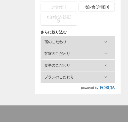
夕食付
[
0
]
1泊2食(夕朝)
[
1
]
1泊3食(夕朝昼)
[
0
]
さらに絞り込む
宿のこだわり
客室のこだわり
食事のこだわり
プランのこだわり