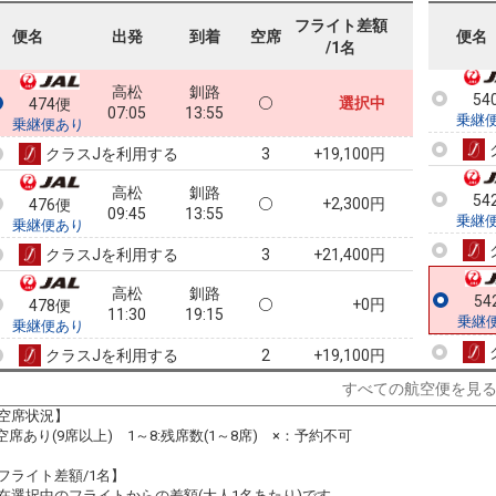
乗継
フライト差額
便名
出発
到着
空席
便名
/1名
高松
釧路
54
選択中
474便
07:05
13:55
乗継
乗継便あり
クラスJを利用する
+19,100円
3
高松
釧路
54
+2,300円
476便
09:45
13:55
乗継
乗継便あり
クラスJを利用する
+21,400円
3
高松
釧路
54
+0円
478便
11:30
19:15
乗継
乗継便あり
クラスJを利用する
+19,100円
2
すべての航空便を見
高松
釧路
+0円
480便
13:20
19:15
空席状況】
乗継便あり
:空席あり(9席以上) 1～8:残席数(1～8席) ×：予約不可
クラスJを利用する
+30,100円
4
フライト差額/1名】
高松
釧路
在選択中のフライトからの差額(大人1名あたり)です。