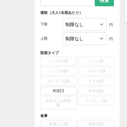
検索
価格（大人1名様あたり）
下限
円
上限
円
部屋タイプ
シングル
[
0
]
ツイン
[
0
]
トリプル
[
0
]
フォース
[
0
]
セミダブル
[
0
]
ダブル
[
0
]
和室
[
1
]
和洋室
[
0
]
洋室または和室
メゾネット
[
0
]
[
0
]
食事
食事なし
[
0
]
朝食付
[
0
]