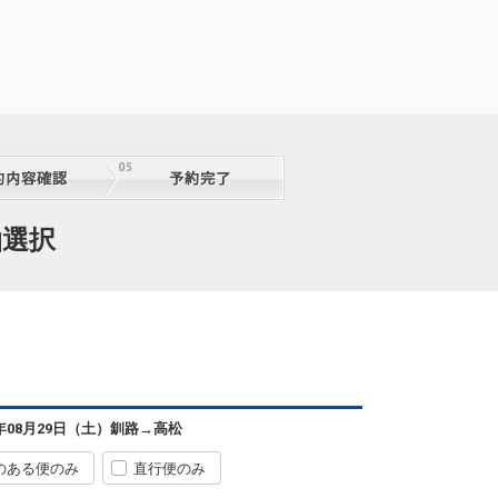
泊選択
6年08月29日（土）
釧路
→
高松
のある便のみ
直行便のみ
釧路
高松
5
+22,000円
0便