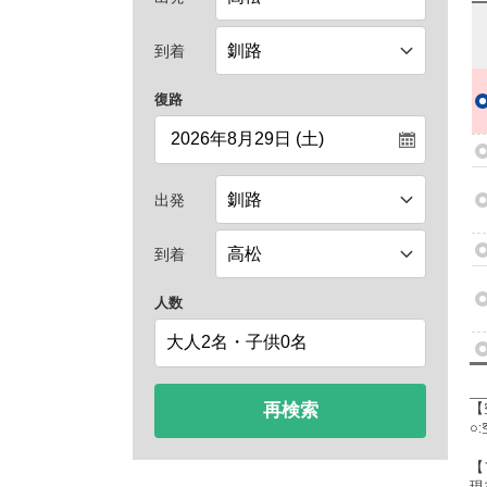
到着
復路
出発
到着
人数
再検索
【
○
【
現