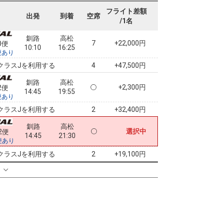
10:10
14:25
便あり
フライト差額
出発
到着
空席
/1名
クラスJを利用する
― 円
釧路
高松
7
+22,000円
0便
10:10
16:25
便あり
クラスJを利用する
+47,500円
4
釧路
高松
+2,300円
2便
14:45
19:55
便あり
クラスJを利用する
+32,400円
2
釧路
高松
選択中
2便
14:45
21:30
便あり
クラスJを利用する
+19,100円
2
る