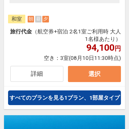
フライトと宿泊を自由に組み合わせ
できるダイナミックパッケージだか
和室
朝
昼
夕
ら、一都市滞在はもちろん周遊旅行
にも最適！
旅行代金
（航空券+宿泊 2名1室ご利用時 大人
旅行期間中の1泊だけの宿泊や延
1名様あたり）
泊・飛び泊なども自由自在です。
94,100
円
フライトは、安心のJAL（または
空き：
3室
(08月10日11:30時点)
JALグループ）確約！フライトマイ
ル50%貯まります。
詳細
選択
オプションでレンタカーや現地交
通・体験プランなどの追加（同時予
約）が可能なプランもございます。
すべてのプランを見る
1プラン、1部屋タイプ
3～5歳の添い寝のお子様は、施設使
用料としてお一人様1,100円が別途
お支払い下さい(現地払い)