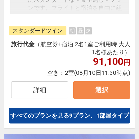
ンです。フライトと宿泊を自由に組
み合わせできるダイナミックパッケ
ージだから、一都市滞在はもちろん
スタンダードツイン
朝
昼
夕
周遊旅行にも最適！
旅行期間中の1泊だけの宿泊や延
旅行代金
（航空券+宿泊 2名1室ご利用時 大人
泊・飛び泊なども自由自在です。
1名様あたり）
フライトは、安心のJAL（または
91,100
円
JALグループ）確約！フライトマイ
空き：
2室
(08月10日11:30時点)
ル50%貯まります。
オプションでレンタカーや現地交
詳細
選択
通・体験プランなどの追加（同時予
約）が可能なプランもございます。
すべてのプランを見る
9プラン、1部屋タイプ