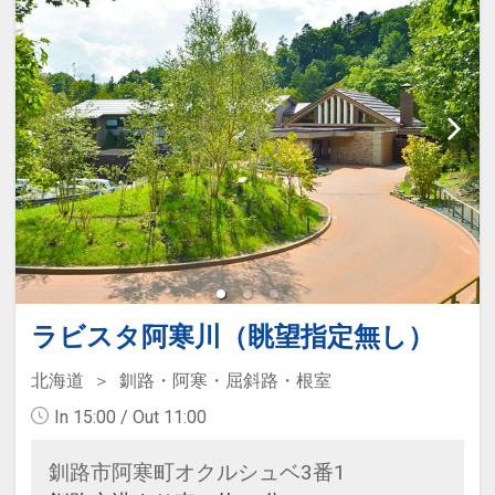
ラビスタ阿寒川（眺望指定無し）
北海道
釧路・阿寒・屈斜路・根室
In 15:00 / Out 11:00
釧路市阿寒町オクルシュベ3番1