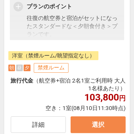
プランのポイント
往復の航空券と宿泊がセットになっ
たスタンダードな＜夕朝食付き＞プ
ランです。
フライトと宿泊を自由に組み合わせ
できるダイナミックパッケージだか
洋室（禁煙ルーム/眺望指定なし）
ら、一都市滞在はもちろん周遊旅行
にも最適！
禁煙ルーム
朝
昼
夕
旅行期間中の1泊だけの宿泊や延
旅行代金
（航空券+宿泊 2名1室ご利用時 大人
泊・飛び泊なども自由自在です。
1名様あたり）
フライトは、安心のJAL（または
103,800
円
JALグループ）確約！フライトマイ
ル50%貯まります。
空き：
1室
(08月10日11:30時点)
オプションでレンタカーや現地交
通・体験プランなどの追加（同時予
詳細
選択
約）が可能なプランもございます。