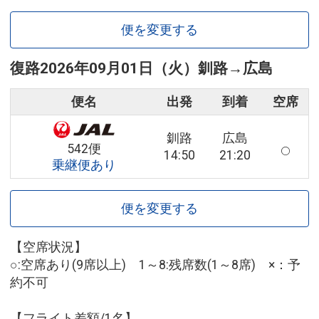
便を変更する
復路
2026年09月01日（火）
釧路
→
広島
便名
出発
到着
空席
釧路
広島
542便
14:50
21:20
乗継便あり
便を変更する
【空席状況】
○:空席あり(9席以上) 1～8:残席数(1～8席) ×：予
約不可
【フライト差額/1名】