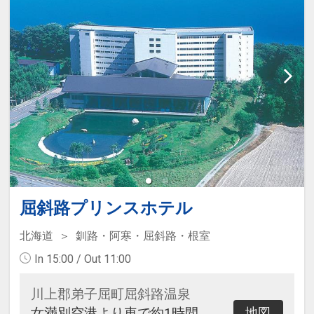
屈斜路プリンスホテル
北海道
釧路・阿寒・屈斜路・根室
In 15:00 / Out 11:00
川上郡弟子屈町屈斜路温泉
女満別空港より車で約1時間
地図