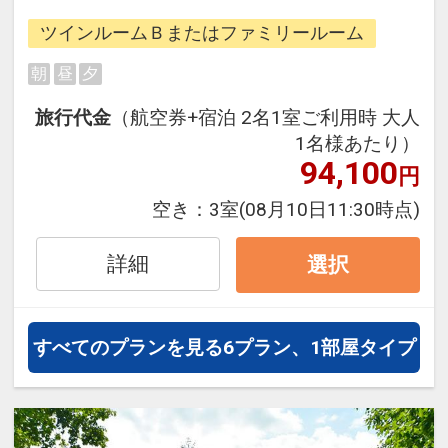
できるダイナミックパッケージだか
ツインルームＢまたはファミリールーム
ら、一都市滞在はもちろん周遊旅行
にも最適！
朝
昼
夕
旅行期間中の1泊だけの宿泊や延
旅行代金
（航空券+宿泊 2名1室ご利用時 大人
泊・飛び泊なども自由自在です。
1名様あたり）
フライトは、安心のJAL（または
94,100
円
JALグループ）確約！フライトマイ
ル50%貯まります。
空き：
3室
(08月10日11:30時点)
オプションでレンタカーや現地交
通・体験プランなどの追加（同時予
詳細
選択
約）が可能なプランもございます。
すべてのプランを見る
6プラン、1部屋タイプ