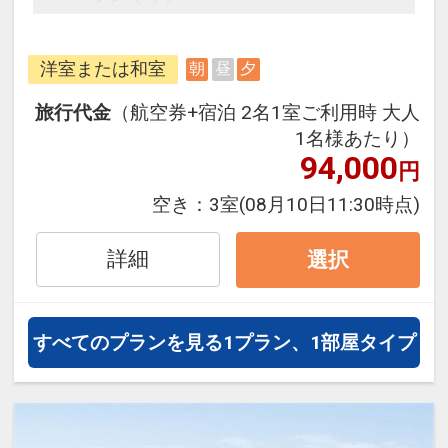
フライトと宿泊を自由に組み合わせ
できるダイナミックパッケージだか
洋室または和室
朝
昼
夕
ら、一都市滞在はもちろん周遊旅行
にも最適！
旅行代金
（航空券+宿泊 2名1室ご利用時 大人
旅行期間中の1泊だけの宿泊や延
1名様あたり）
泊・飛び泊なども自由自在です。
94,000
円
フライトは、安心のJAL（または
空き：
3室
(08月10日11:30時点)
JALグループ）確約！フライトマイ
ル50%貯まります。
詳細
選択
オプションでレンタカーや現地交
通・体験プランなどの追加（同時予
約）が可能なプランもございます。
すべてのプランを見る
1プラン、1部屋タイプ
3～5歳の添い寝のお子様は、施設使
用料としてお一人様2,750円が別途
お支払い下さい(現地払い)