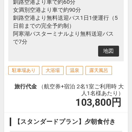
釧路空港より車で約60分
女満別空港より車で約90分
釧路空港より無料送迎バス1日1便運行（5
日前までの完全予約制）
阿寒湖バスターミナルより無料送迎バス
で7分
地図
駐車場あり
大浴場
温泉
露天風呂
旅行代金
（航空券+宿泊 2名1室ご利用時 大
人1名様あたり）
103,800
円
【スタンダードプラン】夕朝食付き