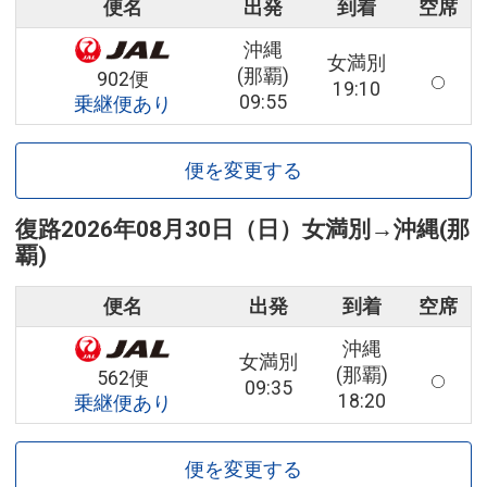
便名
出発
到着
空席
沖縄
女満別
(那覇)
902便
19:10
09:55
乗継便あり
便を変更する
復路
2026年08月30日（日）
女満別
→
沖縄(那
覇)
便名
出発
到着
空席
沖縄
女満別
(那覇)
562便
09:35
18:20
乗継便あり
便を変更する