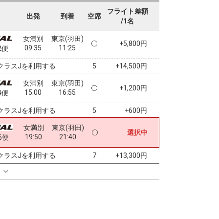
フライト差額
出発
到着
空席
/1名
女満別
東京(羽田)
+5,800円
09:35
11:25
2便
クラスJを利用する
+14,500円
5
女満別
東京(羽田)
+1,200円
15:00
16:55
4便
クラスJを利用する
+600円
5
女満別
東京(羽田)
選択中
19:50
21:40
6便
クラスJを利用する
+13,300円
7
る