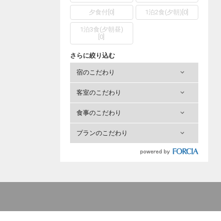
夕食付
[
0
]
1泊2食(夕朝)
[
0
]
1泊3食(夕朝昼)
[
0
]
さらに絞り込む
宿のこだわり
客室のこだわり
食事のこだわり
プランのこだわり