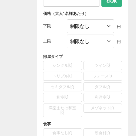
検索
価格（大人1名様あたり）
下限
円
上限
円
部屋タイプ
シングル
[
0
]
ツイン
[
0
]
トリプル
[
0
]
フォース
[
0
]
セミダブル
[
0
]
ダブル
[
0
]
和室
[
0
]
和洋室
[
0
]
洋室または和室
メゾネット
[
0
]
[
0
]
食事
食事なし
[
0
]
朝食付
[
0
]