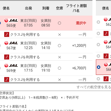
フライト差額
便名
出発
到着
空席
便名
/1名
東京(羽田)
女満別
選択中
56
07:05
08:50
565便
クラスJを利用する
― 円
東京(羽田)
女満別
+1,200円
56
12:25
14:10
567便
クラスJを利用する
― 円
東京(羽田)
女満別
+6,700円
56
17:15
19:10
569便
クラスJを利用する
― 円
すべての航空便を見
空席状況】
:空席あり(9席以上) 1～8:残席数(1～8席) ×：予約不可
フライト差額/1名】
在選択中のフライトからの差額(大人1名あたり)です。