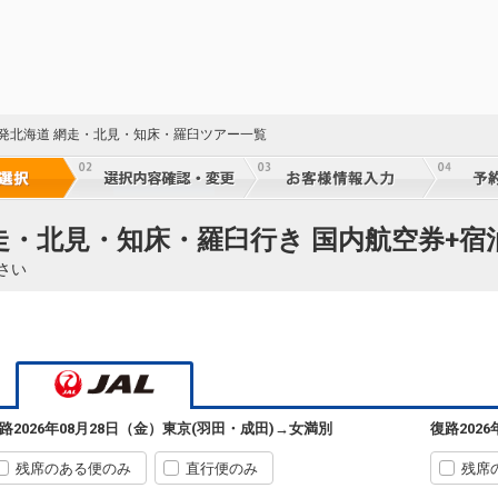
)発北海道 網走・北見・知床・羅臼ツアー一覧
網走・北見・知床・羅臼行き 国内航空券+宿
さい
路
2026年08月28日（金）
東京(羽田・成田)
→
女満別
復路
202
残席のある便のみ
直行便のみ
残席