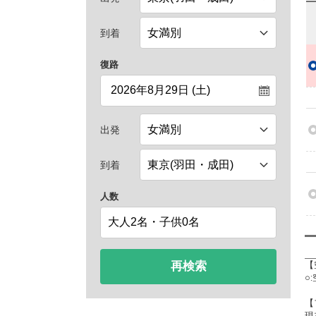
到着
復路
出発
到着
人数
再検索
【
○
【
現