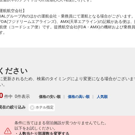
運航航空会社】
JALグループ内のほかの運航会社・乗務員にて運航となる場合がございます
FDA(フジドリームエアラインズ)、AMX(天草エアライン)の記載がある便は、提
航便（コードシェア便）です。提携航空会社(FDA・AMX)の機材および乗
す。
ください
に更新されるため、検索のタイミングにより変更になる場合がございま
い。
0
件中
0件表示
価格の安い順
価格の高い順
人気順
現在の絞り込み
ホテル指定
条件に当てはまる宿泊施設が見つかりませんでした。
以下をお試しください。
・人数当たり部屋数を変更する